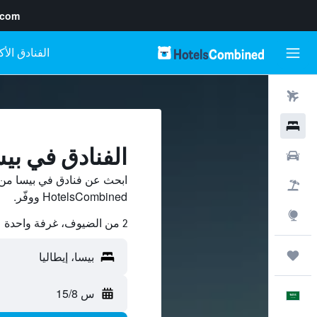
.com
رحلات طيران
فنادق
الفنادق في بي
سيارات
ابحث عن فنادق في بيسا من 
حزم العروض
HotelsCombined ووفّر.
استكشاف
2 من الضيوف، غرفة واحدة
رحلات
س 15/8
العَرَبِيَّة