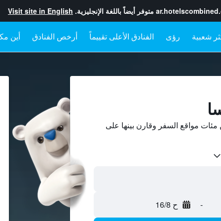
ar.hotelscombined
متوفر أيضاً باللغة الإنجليزية.
Visit site in English
رؤى
الفنادق الأعلى تقييماً
أرخص الفنادق
أين مكا
سا
مئات مواقع السفر وقارن بينها على
-
ح 16/8