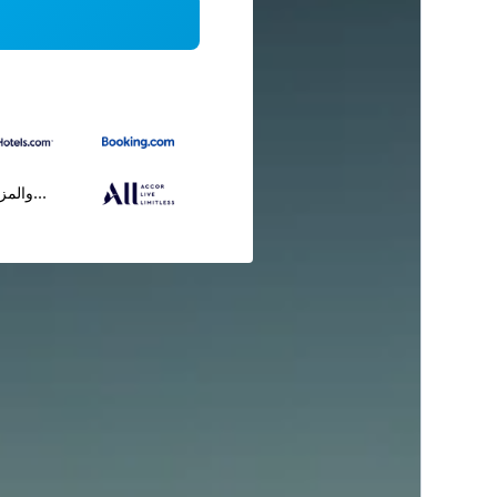
...والمز