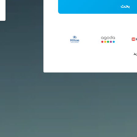
بحث
يد