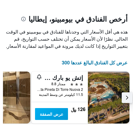
يتضمن
بالنجوم.
يتضمن
المخطط
1
المخطط
أرخص الفنادق في بيومبينو، إيطاليا
1
محور
X
محور
هذه هي أقل الأسعار التي وجدناها للفنادق في بيومبينو في الوقت
Y
الذي
الذي
يعرض
الحالي. نظرًا لأن الأسعار يمكن أن تختلف حسب التواريخ، قم
عدد
يعرض
بتغيير التواريخ إذا كانت لديك مرونة في المواعيد لمقارنة الأسعار.
الأيام
متوسط
قبل
سعر
غرفة
الإقامة
عرض كل الفنادق البالغ عددها 300
في
يتضمن
عطلة
المخطط
إتش يو بارك ألباتروس فيليدج
نهاية
التالي
1
هذا
3 نجوم
ممتاز 8.8
محور
الأسبوع
Localita Pineta Di Torre Nuova 2, بيومبينو, توسكانا, إيطاليا
Y
خلال
11.5 كيلومتر عن وسط المدينة
آخر
الذي
3
يعرض
126 ﷼
أيام
متوسط
عرض الصفقة
سعر
غرفة