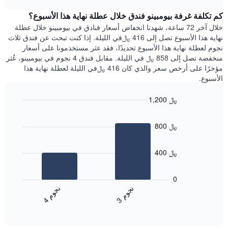
1
هذه
chart
محور
كم تكلفة غرفة بيومبينو فندق خلال عطلة نهاية هذا الأسبوع؟
الليلة
Y
الذي
خلال آخر 72 ساعة، شهدنا انخفاض أسعار فنادق في بيومبينو خلال عطلة
الذي
عُثر
نهاية هذا الأسبوع تصل إلى 416 ﷼في الليلة. إذا كنت تبحث عن فندق ثلاث
يعرض
عليه
نجوم لعطلة نهاية هذا الأسبوع تحديدًا، فقد عثر مستخدمونا على أسعار
متوسط
خلال
منخفضة تصل إلى 858 ﷼ في الليلة. مقابل فندق 4 نجوم في بيومبينو، عُثر
سعر
آخر
مؤخرًا على أرخص سعر والذي كان 416 ﷼في الليلة لعطلة نهاية هذا
غرفة
3
الأسبوع.
أيام
مع
1,200 ﷼
التصنيف
Bar
حسب
Chart
graphic.
chart
النجوم
800 ﷼
with
يتضمن
2
المخطط
bars.
1
400 ﷼
محور
يعرض
X
المخطط
0
التي
التالي
ن
م
ن
م
تعرض
متوسط
3
ج
و
4
ج
و
فئات
End
سعر
of
الفنادق
الغرفة
interactive
بالنجوم.
خلال
chart