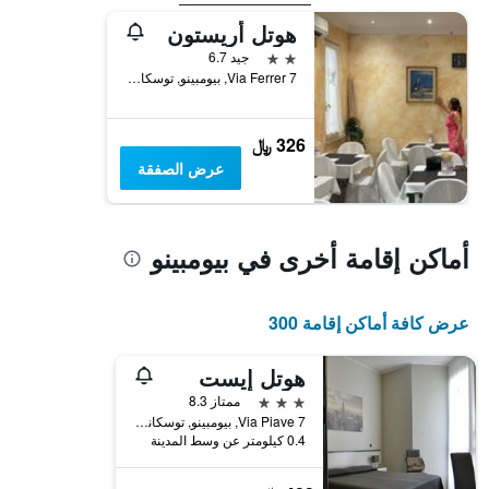
هوتل أريستون
2 نجمتين
جيد 6.7
Via Ferrer 7, بيومبينو, توسكانا, إيطاليا
326 ﷼
عرض الصفقة
أماكن إقامة أخرى في بيومبينو
عرض كافة أماكن إقامة 300
هوتل إيست
3 نجوم
ممتاز 8.3
Via Piave 7, بيومبينو, توسكانا, إيطاليا
0.4 كيلومتر عن وسط المدينة