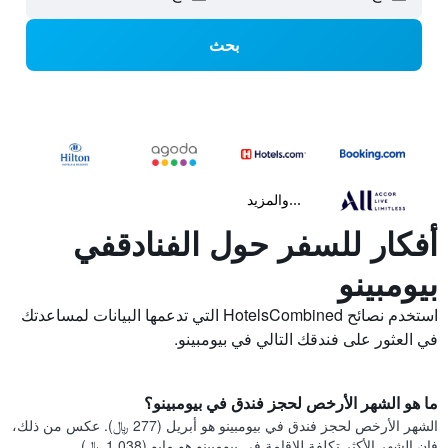
بحث
...والمزيد
أفكار للسفر حول الفنادقفي
بيومبينو
استخدم نصائح HotelsCombined التي تدعمها البيانات لمساعدتك
في العثور على فندقك التالي في بيومبينو.
ما هو الشهر الأرخص لحجز فندق في بيومبينو؟
الشهر الأرخص لحجز فندق في بيومبينو هو أبريل (277 ﷼). عكس من ذلك،
فإن الشهر الأكثر تكلفة للإقامة في بيومبينو هو مايو (1,038 ﷼).