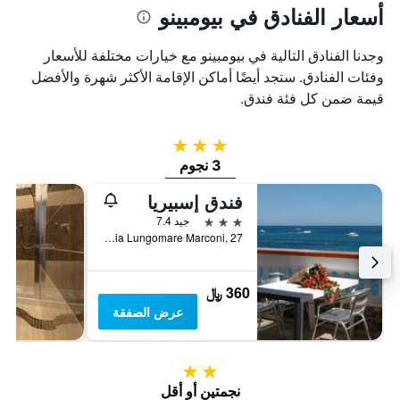
أسعار الفنادق في بيومبينو
وجدنا الفنادق التالية في بيومبينو مع خيارات مختلفة للأسعار
وفئات الفنادق. ستجد أيضًا أماكن الإقامة الأكثر شهرة والأفضل
قيمة ضمن كل فئة فندق.
3 نجوم
3 نجوم
فندق إسبيريا
3 نجوم
جيد 7.4
Via Lungomare Marconi, 27, بيومبينو, توسكانا, إيطاليا
360 ﷼
عرض الصفقة
2 نجمتين
نجمتين أو أقل