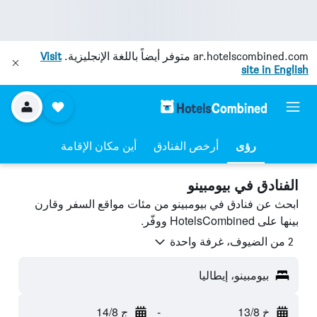
ar.hotelscombined.com
متوفر أيضاً باللغة الإنجليزية.
Visit
site in English
رؤى
أرخص الفنادق
أين مكان الإقامة
الفنادق في بيومبينو
ابحث عن فنادق في بيومبينو من مئات مواقع السفر وقارن
بينها على HotelsCombined ووفّر.
2 من الضيوف، غرفة واحدة
بيومبينو، إيطاليا
خ 13/8
-
ج 14/8