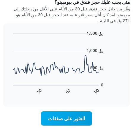
يتضمن
متى يجب عليك حجز فندق في بيومبينو؟
عطلة
المخطط
نهاية
وفّر من خلال حجز فندق قبل 30 من الأيام على الأقل من رحلتك إلى
1
هذا
بيومبينو. لقد كان أقل سعر عُثر عليه عند الحجز قبل 30 من الأيام هو
محور
الأسبوع
271 ﷼ في الليلة.
Y
الذي
الذي
عُثر
1,500 ﷼
يعرض
عليه
متوسط
Line
Chart
خلال
graphic.
chart
سعر
آخر
with
1,000 ﷼
الغرفة
3
90
هذه
أيام
data
الليلة
points.
مع
500 ﷼
الذي
التصنيف
عُثر
حسب
يعرض
عليه
النجوم
المخطط
0
خلال
التالي
يتضمن
60
90
30
آخر
كيفية
المخطط
End
3
of
1
تغير
interactive
أيام
سعر
محور
chart
X
غرفة
عند
الذي
العثور على صفقات
يعرض
اقتراب
تاريخ
فئات
الإقامة
الفنادق