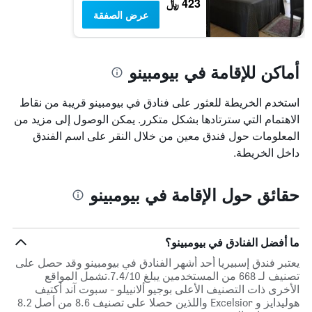
423 ﷼
عرض الصفقة
أماكن للإقامة في بيومبينو
استخدم الخريطة للعثور على فنادق في بيومبينو قريبة من نقاط
الاهتمام التي سترتادها بشكل متكرر. يمكن الوصول إلى مزيد من
المعلومات حول فندق معين من خلال النقر على اسم الفندق
داخل الخريطة.
حقائق حول الإقامة في بيومبينو
ما أفضل الفنادق في بيومبينو؟
يعتبر فندق إسبيريا أحد أشهر الفنادق في بيومبينو وقد حصل على
تصنيف لـ 668 من المستخدمين يبلغ 7.4/10.تشمل المواقع
الأخرى ذات التصنيف الأعلى بوجيو ألانييلو - سبوت آند أكتيف
هوليدايز و Excelsior واللذين حصلا على تصنيف 8.6 من أصل 8.2