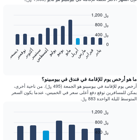
1,200 ﷼
Bar
Chart
800 ﷼
graphic.
chart
with
400 ﷼
12
bars.
0
فبراير
مايو
أغسطس
نوفمبر
يناير
أبريل
يوليو
أكتوبر
مارس
يونيو
سبتمبر
ديسمبر
يعرض
المخطط
End
of
التالي
interactive
متوسط
chart
سعر
ما هو أرخص يوم للإقامة في فندق في بيومبينو؟
غرفة
أرخص يوم للإقامة في بيومبينو هو الجمعة (495 ﷼). من ناحية أخرى،
كل
يمكن للمسافرين توقع دفع أعلى سعر في الخميس، عندما يكون السعر
شهر
المتوسط لليلة الواحدة 883 ﷼.
يتضمن
المخطط
1,200 ﷼
1
Bar
محور
Chart
800 ﷼
graphic.
chart
X
with
الذي
400 ﷼
7
يعرض
bars.