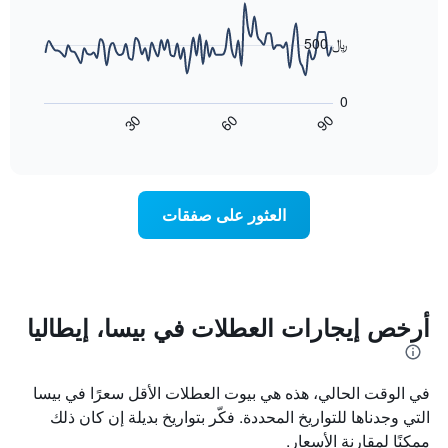
data
الذي
points.
يعرض
500 ﷼
أيام
يعرض
الأسبوع.
المخطط
يتضمن
0
التالي
المخطط
60
90
30
كيفية
End
التالي
of
تغير
1
interactive
سعر
chart
محور
غرفة
Y
عند
الذي
العثور على صفقات
اقتراب
يعرض
تاريخ
متوسط
الإقامة
سعر
يتضمن
غرفة
المخطط
1
أرخص إيجارات العطلات في بيسا، إيطاليا
محور
X
الذي
في الوقت الحالي، هذه هي بيوت العطلات الأقل سعرًا في بيسا
يعرض
عدد
التي وجدناها للتواريخ المحددة. فكّر بتواريخ بديلة إن كان ذلك
الأيام
ممكنًا لمقارنة الأسعار.