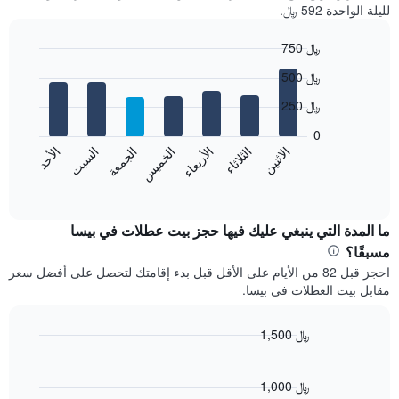
لليلة الواحدة 592 ﷼.
750 ﷼
Bar
Chart
500 ﷼
graphic.
chart
with
250 ﷼
7
bars.
0
الاثنين
الثلاثاء
الأربعاء
الخميس
الجمعة
السبت
الأحد
يعرض
المخطط
End
of
التالي
interactive
متوسط
chart
سعر
ما المدة التي ينبغي عليك فيها حجز بيت عطلات في بيسا
غرفة
مسبقًا؟
كل
احجز قبل 82 من الأيام على الأقل قبل بدء إقامتك لتحصل على أفضل سعر
يوم
مقابل بيت العطلات في بيسا.
في
الأسبوع
يتضمن
1,500 ﷼
المخطط
Line
Chart
1
graphic.
chart
محور
with
1,000 ﷼
X
90