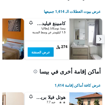
قبل
الإقامة
يتضمن
عرض بيوت العطلات الـ 1,414 جميعها
المخطط
التالي
كامبينغ فيليدج توري بيندينتي
1
محور
بيسا, توسكانا, إيطاليا
Y
1.5 كيلومتر عن وسط المدينة
الذي
يعرض
متوسط
274 ﷼
سعر
عرض الصفقة
غرفة
أماكن إقامة أخرى في بيسا
عرض كافة أماكن إقامة 1,414
هوتل فيلا بريمافيرا
2 نجمتين
جيد 7.7