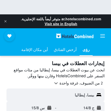
ar.hotelscombined.com
متوفر أيضاً باللغة الإنجليزية.
Visit site in English
رؤى
أرخص الفنادق
أين مكان الإقامة
إيجارات العطلات في بيسا
ابحث عن بيوت العطلات في بيسا، إيطاليا من مئات مواقع
السفر على HotelsCombined وقارن بينها ووفّر.
2 من الضيوف، غرفة واحدة
بيسا، إيطاليا
ج 14/8
-
س 15/8