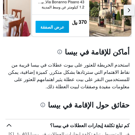
Via Bonanno Pisano 43, بيسا, توسكانا, إيطاليا
1.2 كيلومتر عن وسط المدينة
370 ﷼
عرض الصفقة
أماكن للإقامة في بيسا
استخدم الخريطة للعثور على بيوت عطلات في بيسا قريبة من
نقاط الاهتمام التي سترتادها بشكل متكرر. كميزة إضافية، يمكن
للمستخدمين النقر على بيت عطلة يثير اهتمامهم للعثور على
معلومات مفيدة وصفقات لبيت العطلة ذلك.
حقائق حول الإقامة في بيسا
كم تبلغ تكلفة إيجارات العطلات في بيسا؟
في المتوسط ، تبلغ تكلفة إيجارات العطلات في بيسا 403 ﷼ لكل