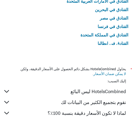
الفنادق في الامارات العربية المتحدة
الفنادق في البحرين
الفنادق في مصر
الفنادق في فرنسا
الفنادق في المملكة المتحدة
الفنادق في إيطاليا
الفنادق في تايلاند
*
يحاول HotelsCombined بشكل دائم الحصول على الأسعار الدقيقة، ولكن
لا يمكن ضمان الأسعار
.
إليك السبب:
HotelsCombined ليس البائع
نقوم بتجميع الكثير من البيانات لك
لماذا لا تكون الأسعار دقيقة بنسبة 100٪؟