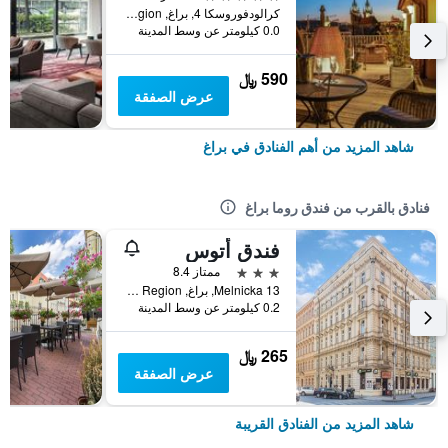
كرالودفوروسكا 4, براغ, Prague Region, جمهورية التشيك
0.0 كيلومتر عن وسط المدينة
590 ﷼
عرض الصفقة
شاهد المزيد من أهم الفنادق في براغ
فنادق بالقرب من فندق روما براغ
فندق أتوس
3 نجوم
ممتاز 8.4
Melnicka 13, براغ, Prague Region, جمهورية التشيك
0.2 كيلومتر عن وسط المدينة
265 ﷼
عرض الصفقة
شاهد المزيد من الفنادق القريبة