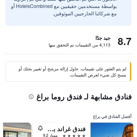
بواسطة مستخدمين حقيقيين مع HotelsCombined أو
مع شركائنا الخارجيين الموثوقين.
8.7
جيد جدًا
4,113 من التقييمات تم التحقق منها
لم يتم العثور على تقييمات. حاول إزالة مرشح أو تغيير بحثك أو
مسح كل شيء لعرض التقييمات.
فنادق مشابهة لـ فندق روما براغ
أفضل الفنادق في براغ
فندق غراند بوهيميا
5 نجوم
ممتاز 9.2