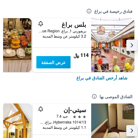
فنادق رخيصة في براغ
بلس براغ
بريفوزني 1, براغ, Prague Region, جمهورية التشيك
3.2 كيلومتر عن وسط المدينة
114 ﷼
عرض الصفقة
شاهد أرخص الفنادق في براغ
الفنادق الموصى بها
سيتي-إن
3 نجوم
جيد 7.4
Hybernska 1014/13, براغ, Prague Region, جمهورية التشيك
1.1 كيلومتر عن وسط المدينة