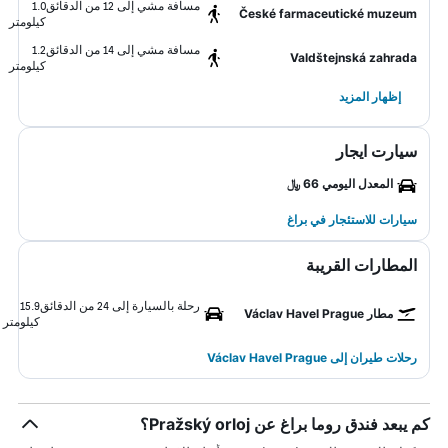
مسافة مشي إلى 12 من الدقائق
1.0
České farmaceutické muzeum
كيلومتر
مسافة مشي إلى 14 من الدقائق
1.2
Valdštejnská zahrada
كيلومتر
إظهار المزيد
سيارت ايجار
المعدل اليومي 66 ﷼
سيارات للاستئجار في براغ
المطارات القريبة
رحلة بالسيارة إلى 24 من الدقائق
15.9
مطار Václav Havel Prague
كيلومتر
رحلات طيران إلى Václav Havel Prague
كم يبعد فندق روما براغ عن Pražský orloj؟