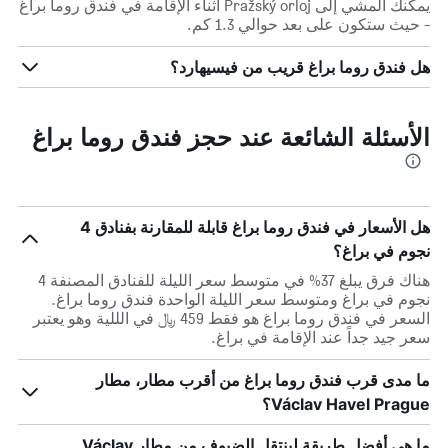
يمكنك المشي إلى Pražský orloj أثناء الإقامة في فندق روما براغ
- حيث ستكون على بعد حوالي 1.3 كم.
هل فندق روما براغ قريب من فيسيهارد؟
الأسئلة الشائعة عند حجز فندق روما براغ
هل الأسعار في فندق روما براغ قابلة للمقارنة بفنادق 4
نجوم في براغ؟
هناك فرق يبلغ 37% في متوسط ​​سعر الليلة للفنادق المصنفة 4
نجوم في براغ ومتوسط ​​سعر الليلة الواحدة فندق روما براغ.
السعر في فندق روما براغ هو فقط 459 ﷼ في الللية وهو يعتبر
سعر جيد جداً عند الإقامة في براغ.
ما مدى قرب فندق روما براغ من أقرب مطار، مطار
Václav Havel Prague؟
ما هي أفضل طريقة لينتقل الضيوف من مطار Václav