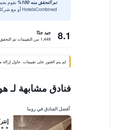
تم التحقق منه 100%
نقوم بجم
HotelsCombined أو مع شركائنا الخارجيين الموثوقين.
8.1
جيد جدًا
1,448 من التقييمات تم التحقق منها
لم يتم العثور على تقييمات. حاول إزال
فنادق مشابهة لـ هوت
أفضل الفنادق في روما
5 نجوم