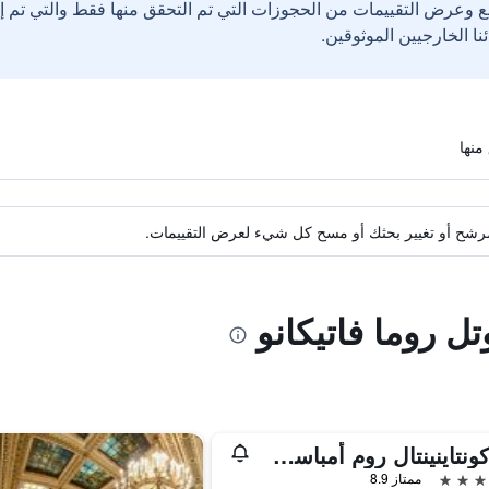
ع وعرض التقييمات من الحجوزات التي تم التحقق منها فقط والتي تم 
ة مرشح أو تغيير بحثك أو مسح كل شيء لعرض التقييمات.
ل روما فاتيكانو
إنتركونتاينينتال روم أمباسشياتوري بالاس باي آيتش جي
ممتاز 8.9