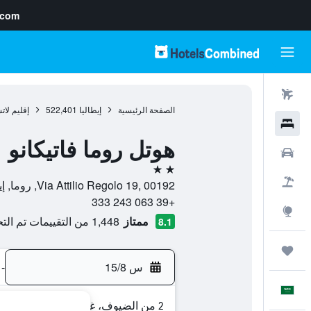
.com
رحلات طيران
الصفحة الرئيسية
إيطاليا
522,401
إقليم لات
فنادق
هوتل روما فاتيكانو
سيارات
2 نجمتين
حزم العروض
Via Attilio Regolo 19, 00192, روما, إيطاليا
+39 063 243 333
استكشاف
ممتاز
1,448 من التقييمات تم التحقق منها
8.1
رحلات
س 15/8
-
العَرَبِيَّة
2 من الضيوف، غرفة واحدة