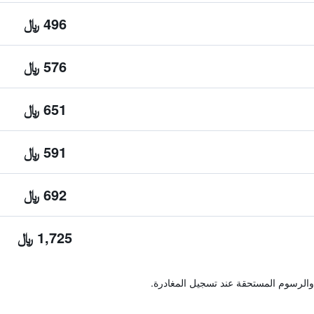
496 ﷼
576 ﷼
651 ﷼
591 ﷼
692 ﷼
1,725 ﷼
والرسوم المستحقة عند تسجيل المغادرة.