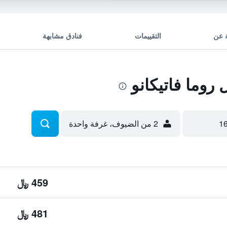
 عن
التقييمات
فنادق مشابهة
وما فاتيكانو
2 من الضيوف، غرفة واحدة
459 ﷼
481 ﷼