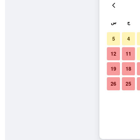
ج
س
5
4
12
11
19
18
26
25