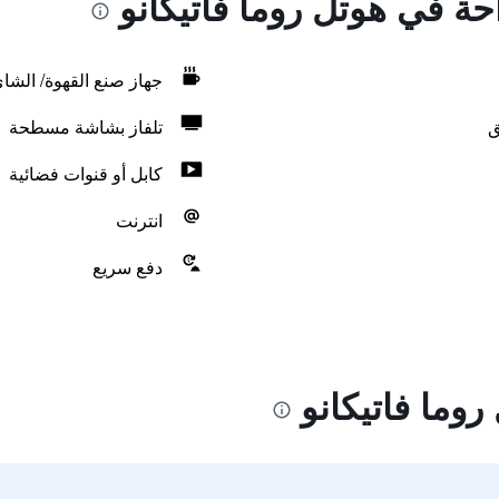
احة في هوتل روما فاتيكانو
جهاز صنع القهوة/ الشا
ق
تلفاز بشاشة مسطحة
كابل أو قنوات فضائية
انترنت
دفع سريع
وما فاتيكانو