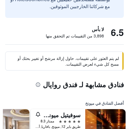
مع شركائنا الخارجيين الموثوقين.
6.5
لا بأس
3,898 من التقييمات تم التحقق منها
لم يتم العثور على تقييمات. حاول إزالة مرشح أو تغيير بحثك أو
مسح كل شيء لعرض التقييمات.
فنادق مشابهة لـ فندق روايال
أفضل الفنادق في ميونخ
سوفيتيل ميونيخ بايربوست
5 نجوم
ممتاز 8.3
طريق باير 12, ميونخ, بافاريا, ألمانيا