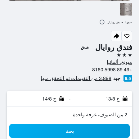
صور لـ فندق روايال
فندق روايال
فندق
3 نجوم
ميونخ، ألمانيا
+49 89 5998 8160
جيد
3,898 من التقييمات تم التحقق منها
6.5
خ 13/8
-
ج 14/8
2 من الضيوف، غرفة واحدة
بحث