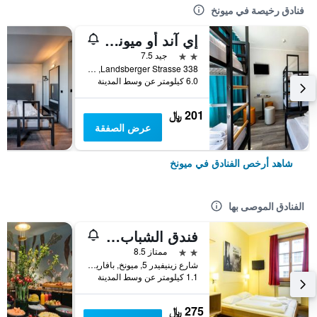
فنادق رخيصة في ميونخ
إي آند أو ميونيخ لايم
2 نجمتين
جيد 7.5
Landsberger Strasse 338, ميونخ, بافاريا, ألمانيا
6.0 كيلومتر عن وسط المدينة
201 ﷼
عرض الصفقة
شاهد أرخص الفنادق في ميونخ
الفنادق الموصى بها
فندق الشباب يورو ميونيخ
2 نجمتين
ممتاز 8.5
شارع زينيفيدر 5, ميونخ, بافاريا, ألمانيا
1.1 كيلومتر عن وسط المدينة
275 ﷼