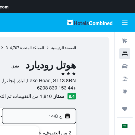
.com
رحلات طيران
الصفحة الرئيسية
المملكة المتحدة
314,707
فنادق
هوتل روديارد
سيارات
فندق
3 نجوم
حزم العروض
Lake Road, ST13 8RN, ليك, إنجلترا, المملكة المتحدة
+44 153 830 6208
استكشاف
ممتاز
1,810 من التقييمات تم التحقق منها
8.4
رحلات
ج 14/8
-
العَرَبِيَّة
2 من الضيوف، غرفة واحدة