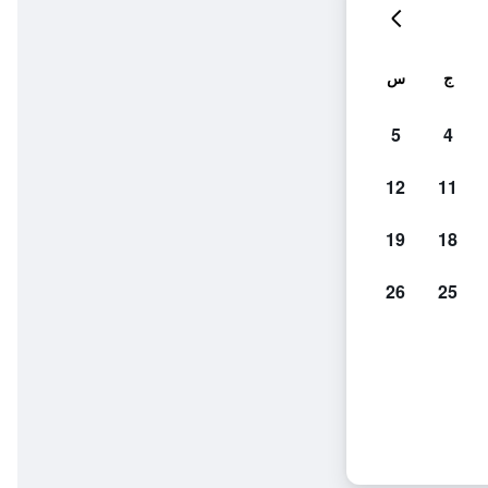
ج
س
5
4
12
11
19
18
26
25