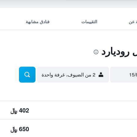
 عن
التقييمات
فنادق مشابهة
روديارد
2 من الضيوف، غرفة واحدة
402 ﷼
650 ﷼