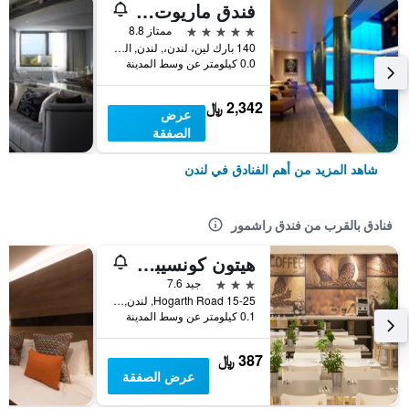
فندق ماريوت لندن بارك لاين
5 نجوم
ممتاز 8.8
140 بارك لين، لندن،, لندن, المملكة المتحدة
0.0 كيلومتر عن وسط المدينة
2,342 ﷼
عرض
الصفقة
شاهد المزيد من أهم الفنادق في لندن
فنادق بالقرب من فندق راشمور
هيتون كونسيبت هوتل كينسينجتون
3 نجوم
جيد 7.6
15-25 Hogarth Road, لندن, المملكة المتحدة
0.1 كيلومتر عن وسط المدينة
387 ﷼
عرض الصفقة