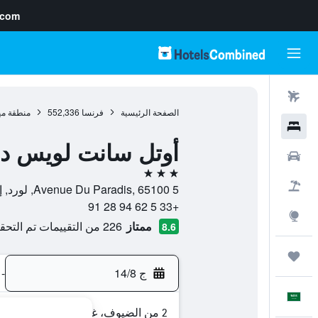
.com
رحلات طيران
الصفحة الرئيسية
فرنسا
552,336
منطقة ميد
فنادق
أوتل سانت لويس د
سيارات
3 نجوم
حزم العروض
5 Avenue Du Paradis, 65100, لورد, إقليم البرانيس العليا, فرنسا
+33 5 62 94 28 91
استكشاف
ممتاز
226 من التقييمات تم التحقق منها
8.6
رحلات
ج 14/8
-
العَرَبِيَّة
2 من الضيوف، غرفة واحدة