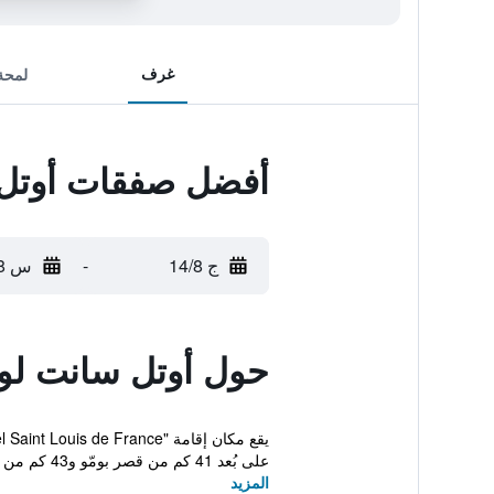
غرف
لمحة
أفضل صفقات أوتل
ج 14/8
-
س 15/8
حول أوتل سانت ل
على بُعد 41 كم من قصر بومّو و43 كم من مسرح زي...
المزيد