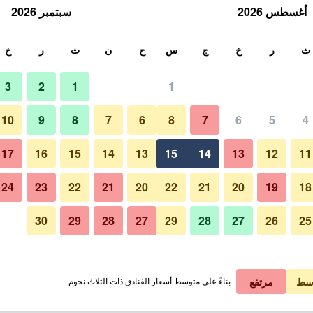
أغسطس 2026
سبتمبر 2026
ث
ث
ر
خ
ج
س
ح
ن
ث
ر
خ
3
2
1
1
10
9
8
7
6
8
7
6
5
4
17
16
15
14
13
15
14
13
12
11
عرض الأسعار
24
23
22
21
20
22
21
20
19
18
30
29
28
27
29
28
27
26
25
عرض الأسعار
عرض الأسعار
سط
مرتفع
بناءً على متوسط أسعار الفنادق ذات الثلاث نجوم.