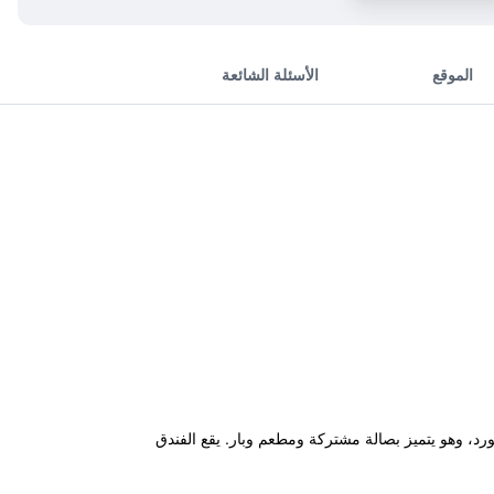
الموقع
الأسئلة الشائعة
"Hôtel Saint Louis de France"، المصنف ب3 نجوم، على بعد 1.3 كم من محطة قطارات Lourdes في لورد، وهو يتميز بصالة مشتركة ومطعم وبار. يقع الفندق