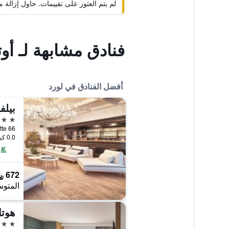
لم يتم العثور على تقييمات. حاول إزال
فنادق مشابهة لـ 
أفضل الفنادق في لورد
5 نجوم
0.0 كيلومتر عن وسط المدينة
672 ﷼
المتوس
هوت
4 نجوم