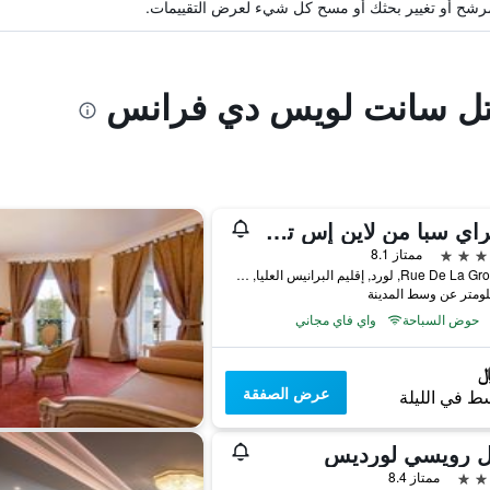
ة مرشح أو تغيير بحثك أو مسح كل شيء لعرض التقييمات.
أوتل سانت لويس دي فرانس
بيلفراي سبا من لاين إس تي بارث
ممتاز 8.1
66 Rue De La Grotte, لورد, إقليم البرانيس العليا, فرنسا
حوض السباحة
واي فاي مجاني
عرض الصفقة
ط في الليلة
ل رويسي لورديس
ممتاز 8.4