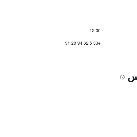
12:00
+33 5 62 94 28 91
نس