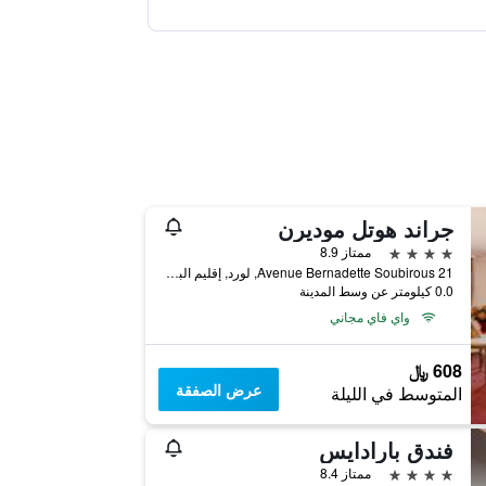
جراند هوتل موديرن
4 نجوم
ممتاز 8.9
21 Avenue Bernadette Soubirous, لورد, إقليم البرانيس العليا, فرنسا
0.0 كيلومتر عن وسط المدينة
واي فاي مجاني
608 ﷼
عرض الصفقة
المتوسط في الليلة
فندق بارادايس
4 نجوم
ممتاز 8.4