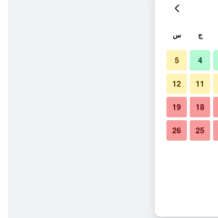
ج
س
5
4
12
11
19
18
26
25