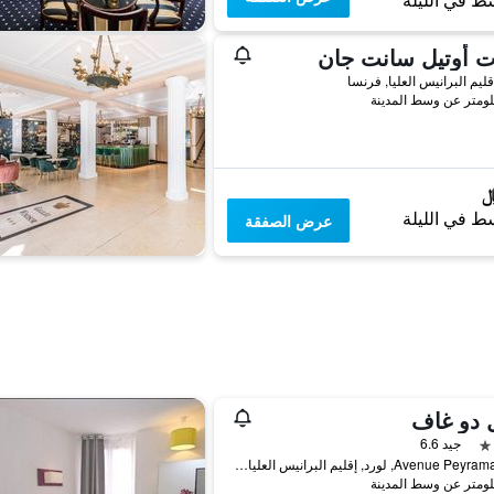
ط في الليلة
ت أوتيل سانت جان
قليم البرانيس العليا, فرنسا
ط في الليلة
عرض الصفقة
 دو غاف
جيد 6.6
28 Avenue Peyramale, لورد, إقليم البرانيس العليا, فرنسا