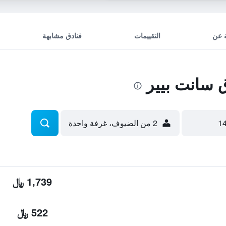
 عن
التقييمات
فنادق مشابهة
سانت بيير
2 من الضيوف، غرفة واحدة
1,739 ﷼
522 ﷼