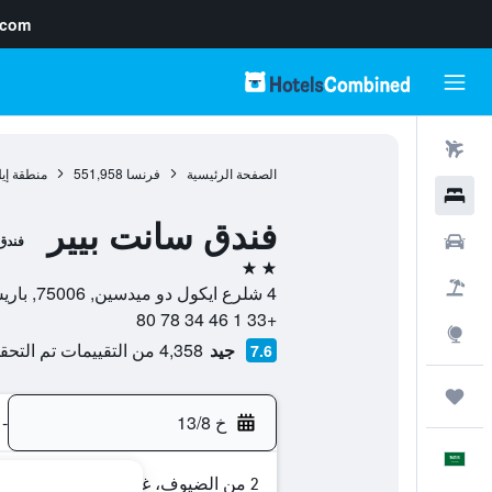
.com
رحلات طيران
الصفحة الرئيسية
فرنسا
551,958
منطقة إي
فنادق
فندق سانت بيير
سيارات
فندق
2 نجمتين
حزم العروض
4 شلرع ايكول دو ميدسين, 75006, باريس, فرنسا
+33 1 46 34 78 80
استكشاف
جيد
4,358 من التقييمات تم التحقق منها
7.6
رحلات
خ 13/8
-
العَرَبِيَّة
2 من الضيوف، غرفة واحدة