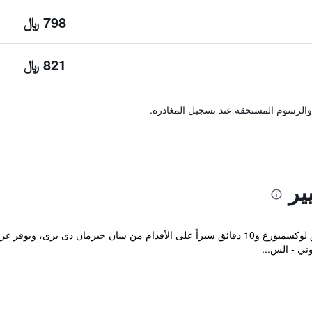
798 ﷼
821 ﷼
والرسوم المستحقة عند تسجيل المغادرة.
ير
يقع هذا الفندق على بعد 500 متر من حدائق لوكسمبورغ و10 دقائق سيراً على الأقدام من سان ج