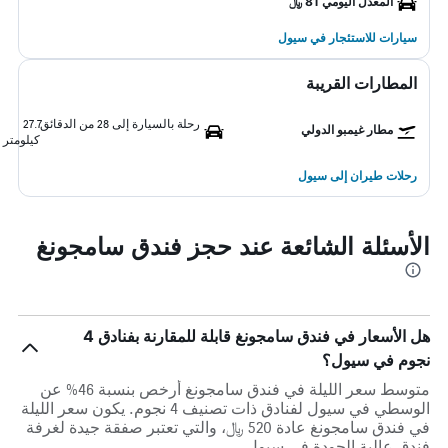
المعدل اليومي 81 ﷼
سيارات للاستئجار في سيول
المطارات القريبة
رحلة بالسيارة إلى 28 من الدقائق
27.7
مطار غيمبو الدولي
كيلومتر
رحلات طيران إلى سيول
الأسئلة الشائعة عند حجز فندق سامجونغ
هل الأسعار في فندق سامجونغ قابلة للمقارنة بفنادق 4
نجوم في سيول؟
متوسط سعر الليلة في فندق سامجونغ أرخص بنسبة 46% عن
الوسطي في سيول لفنادق ذات تصنيف 4 نجوم. يكون سعر الليلة
في فندق سامجونغ عادة 520 ﷼، والتي تعتبر صفقة جيدة لغرفة
فندق عالية الجودة في سيول.