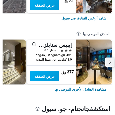
81 ﷼
عرض الصفقة
شاهد أرخص الفنادق في سيول
الفنادق الموصى بها
إيبيس ستايلز أمباسادور سيول غانغنام
3 نجوم
ممتاز 8.1
431, Samseong-ro, Gangnam-gu, سيول, كوريا الجنوبية
8.0 كيلومتر عن وسط المدينة
377 ﷼
عرض الصفقة
مشاهدة الفنادق الأخرى الموصى بها
استكشفجانجنام- جو, سيول