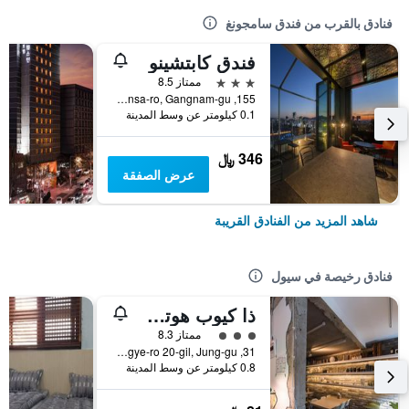
فنادق بالقرب من فندق سامجونغ
فندق كابتشينو
3 نجوم
ممتاز 8.5
155, Bongeunsa-ro, Gangnam-gu, سيول, كوريا الجنوبية
0.1 كيلومتر عن وسط المدينة
346 ﷼
عرض الصفقة
شاهد المزيد من الفنادق القريبة
فنادق رخيصة في سيول
ذا كيوب هوتل - دار ضيافة
تقييم فئة 3
ممتاز 8.3
31, Toegye-ro 20-gil, Jung-gu, سيول, كوريا الجنوبية
0.8 كيلومتر عن وسط المدينة