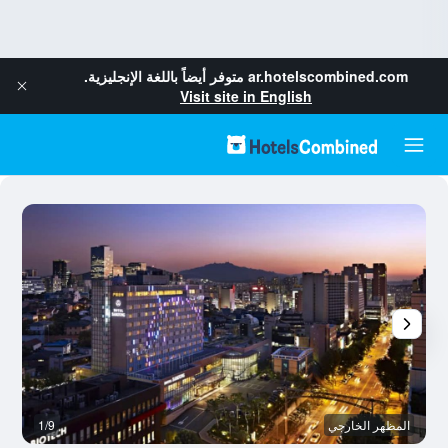
ar.hotelscombined.com
متوفر أيضاً باللغة الإنجليزية.
Visit site in English
المظهر الخارجي
1/9
قا