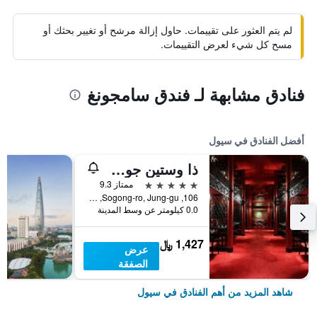
لم يتم العثور على تقييمات. حاول إزالة مرشح أو تغيير بحثك أو
مسح كل شيء لعرض التقييمات.
فنادق مشابهة لـ فندق سامجونغ
أفضل الفنادق في سيول
ذا وستين جوسون سول
5 نجوم
ممتاز 9.3
106, Sogong-ro, Jung-gu, سيول, كوريا الجنوبية
0.0 كيلومتر عن وسط المدينة
1,427 ﷼
عرض
الصفقة
شاهد المزيد من أهم الفنادق في سيول