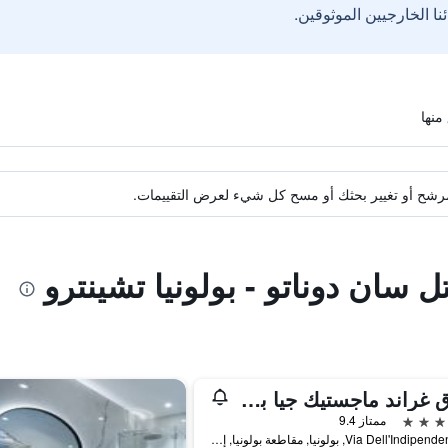
ة مرشح أو تغيير بحثك أو مسح كل شيء لعرض التقييمات.
ل سان دوناتو - بولونيا تشينترو
فندق غراند ماجستيك جيا باليوني
ممتاز 9.4
Via Dell'Indipendenza, 8, بولونيا, مقاطعة بولونيا, إيطاليا