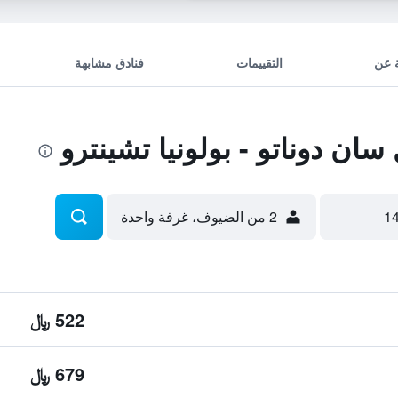
 عن
التقييمات
فنادق مشابهة
ن دوناتو - بولونيا تشينترو
2 من الضيوف، غرفة واحدة
522 ﷼
679 ﷼