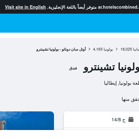
ar.hotelscombined
متوفر أيضاً باللغة الإنجليزية.
Visit site in English
انيا
18,025
بولونيا
4,165
أوتل سان دوناتو - بولونيا تشينترو
لونيا تشينترو
فندق
ج 14/8