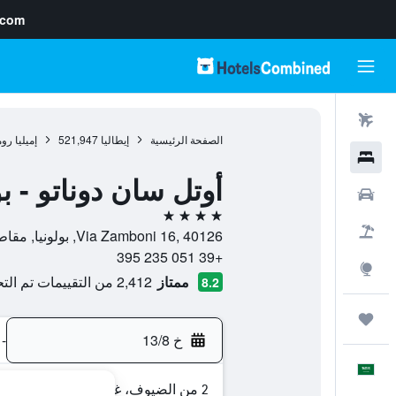
.com
رحلات طيران
الصفحة الرئيسية
إيطاليا
521,947
إميليا روم
فنادق
أوتل سان دوناتو - بو
سيارات
4 نجوم
حزم العروض
Via Zamboni 16, 40126, بولونيا, مقاطعة بولونيا, إيطاليا
+39 051 235 395
استكشاف
ممتاز
2,412 من التقييمات تم التحقق منها
8.2
رحلات
خ 13/8
-
العَرَبِيَّة
2 من الضيوف، غرفة واحدة