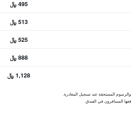
495 ﷼
513 ﷼
525 ﷼
888 ﷼
1,128 ﷼
والرسوم المستحقة عند تسجيل المغادرة.
فعها المسافرون في الفندق.