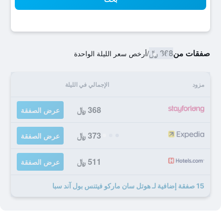
صفقات من
368 ﷼
/
أرخص سعر الليلة الواحدة
مزود
الإجمالي في الليلة
368 ﷼
عرض الصفقة
373 ﷼
عرض الصفقة
511 ﷼
عرض الصفقة
15 صفقة إضافية لـ هوتل سان ماركو فيتنس بول آند سبا