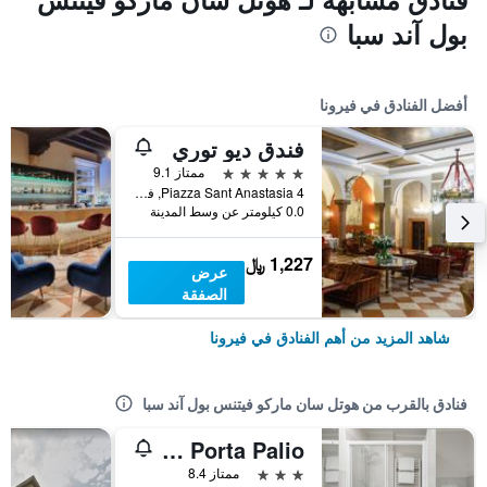
بول آند سبا
أفضل الفنادق في فيرونا
فندق ديو توري
5 نجوم
ممتاز 9.1
Piazza Sant Anastasia 4, فيرونا, فينيتو, إيطاليا
0.0 كيلومتر عن وسط المدينة
1,227 ﷼
عرض
الصفقة
شاهد المزيد من أهم الفنادق في فيرونا
فنادق بالقرب من هوتل سان ماركو فيتنس بول آند سبا
Hotel Porta Palio
3 نجوم
ممتاز 8.4