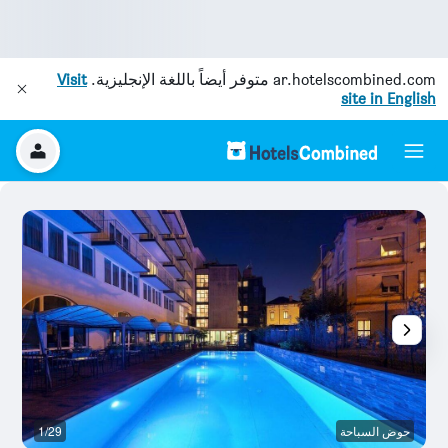
ar.hotelscombined.com
متوفر أيضاً باللغة الإنجليزية.
Visit
site in English
حوض السباحة
1/29
آخ