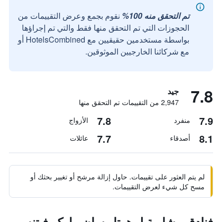
تم التحقق منه 100%
نقوم بجمع وعرض التقييمات من
الحجوزات التي تم التحقق منها فقط والتي تم إجراؤها
بواسطة مستخدمين حقيقيين مع HotelsCombined أو
مع شركائنا الخارجيين الموثوقين.
7.8
جيد
2,947 من التقييمات تم التحقق منها
7.8
7.9
منفرد
الأزواج
7.7
8.1
أصدقاء
عائلات
لم يتم العثور على تقييمات. حاول إزالة مرشح أو تغيير بحثك أو
مسح كل شيء لعرض التقييمات.
فنادق مشابهة لـ هوتل سان ماركو فيتنس