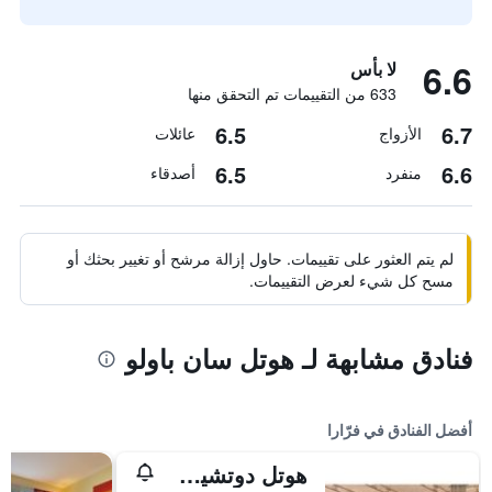
6.6
لا بأس
633 من التقييمات تم التحقق منها
6.5
6.7
الأزواج
عائلات
6.5
6.6
منفرد
أصدقاء
لم يتم العثور على تقييمات. حاول إزالة مرشح أو تغيير بحثك أو
مسح كل شيء لعرض التقييمات.
فنادق مشابهة لـ هوتل سان باولو
أفضل الفنادق في فرّارا
هوتل دوتشيسا إيزابيلا كوليكشن باي جسا هوتلز