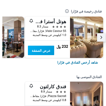
فنادق رخيصة في فرّارا
هوتل أسترا فيرارا
4 نجوم
ممتاز 8.3
Viale Cavour 55, فرّارا, مقاطعة فيرارا, إيطاليا
1.0 كيلومتر عن وسط المدينة
232 ﷼
عرض الصفقة
شاهد أرخص الفنادق في فرّارا
الفنادق الموصى بها
فندق كارلتون
3 نجوم
ممتاز 8.9
Piazza Sacrati, فرّارا, مقاطعة فيرارا, إيطاليا
0.8 كيلومتر عن وسط المدينة