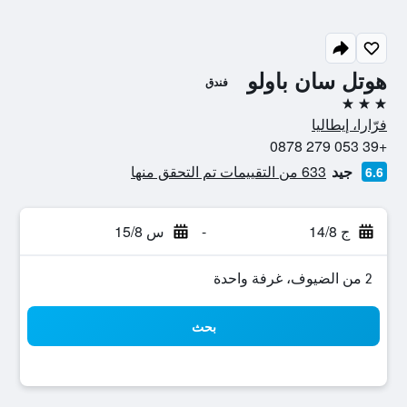
هوتل سان باولو
فندق
3 نجوم
فرّارا، إيطاليا
+39 053 279 0878
جيد
633 من التقييمات تم التحقق منها
6.6
ج 14/8
-
س 15/8
2 من الضيوف، غرفة واحدة
بحث