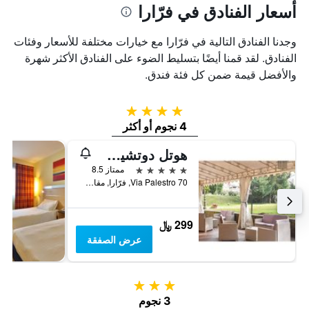
أسعار الفنادق في فرّارا
وجدنا الفنادق التالية في فرّارا مع خيارات مختلفة للأسعار وفئات
الفنادق. لقد قمنا أيضًا بتسليط الضوء على الفنادق الأكثر شهرة
والأفضل قيمة ضمن كل فئة فندق.
4 نجوم
4 نجوم أو أكثر
هوتل دوتشيسا إيزابيلا كوليكشن باي جسا هوتلز
5 نجوم
ممتاز 8.5
Via Palestro 70, فرّارا, مقاطعة فيرارا, إيطاليا
299 ﷼
عرض الصفقة
3 نجوم
3 نجوم