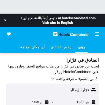
ar.hotelscombined.com
متوفر أيضاً باللغة الإنجليزية.
Visit site in English
رؤى
أرخص الفنادق
أين مكان الإقامة
الفنادق في فرّارا
ابحث عن فنادق في فرّارا من مئات مواقع السفر وقارن بينها
على HotelsCombined ووفّر.
2 من الضيوف، غرفة واحدة
فرّارا، إيطاليا
س 15/8
-
ح 16/8