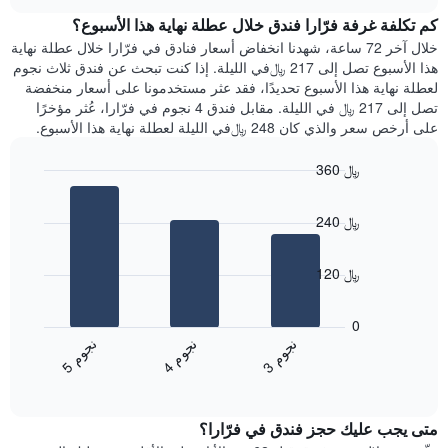
هذه
chart
محور
كم تكلفة غرفة فرّارا فندق خلال عطلة نهاية هذا الأسبوع؟
الليلة
Y
الذي
خلال آخر 72 ساعة، شهدنا انخفاض أسعار فنادق في فرّارا خلال عطلة نهاية
الذي
عُثر
هذا الأسبوع تصل إلى 217 ﷼في الليلة. إذا كنت تبحث عن فندق ثلاث نجوم
يعرض
عليه
لعطلة نهاية هذا الأسبوع تحديدًا، فقد عثر مستخدمونا على أسعار منخفضة
متوسط
خلال
تصل إلى 217 ﷼ في الليلة. مقابل فندق 4 نجوم في فرّارا، عُثر مؤخرًا
سعر
آخر
على أرخص سعر والذي كان 248 ﷼في الليلة لعطلة نهاية هذا الأسبوع.
غرفة
3
أيام
360 ﷼
مع
Bar
Chart
التصنيف
graphic.
chart
حسب
240 ﷼
with
النجوم
3
يتضمن
bars.
المخطط
120 ﷼
1
يعرض
محور
المخطط
0
X
التالي
ن
م
ن
م
ن
م
التي
متوسط
4
ج
و
3
ج
و
5
ج
و
تعرض
End
سعر
of
فئات
الغرفة
interactive
الفنادق
خلال
chart
بالنجوم.
متى يجب عليك حجز فندق في فرّارا؟
عطلة
يتضمن
نهاية