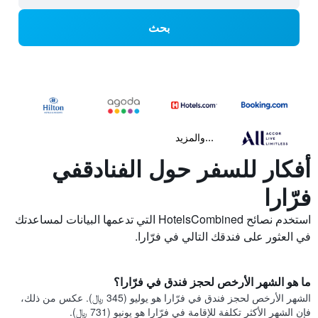
بحث
...والمزيد
أفكار للسفر حول الفنادقفي
فرّارا
استخدم نصائح HotelsCombined التي تدعمها البيانات لمساعدتك
في العثور على فندقك التالي في فرّارا.
ما هو الشهر الأرخص لحجز فندق في فرّارا؟
الشهر الأرخص لحجز فندق في فرّارا هو يوليو (345 ﷼). عكس من ذلك،
فإن الشهر الأكثر تكلفة للإقامة في فرّارا هو يونيو (731 ﷼).