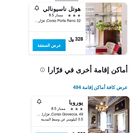
هوتل ناسيونالي
3 نجوم
ممتاز 8.5
Corso Porta Reno 32, فرّارا, مقاطعة فيرارا, إيطاليا
328 ﷼
عرض الصفقة
أماكن إقامة أخرى في فرّارا
عرض كافة أماكن إقامة 494
يوروبا
3 نجوم
ممتاز 8.5
Corso Giovecca, 49, فرّارا, مقاطعة فيرارا, إيطاليا
0.5 كيلومتر عن وسط المدينة