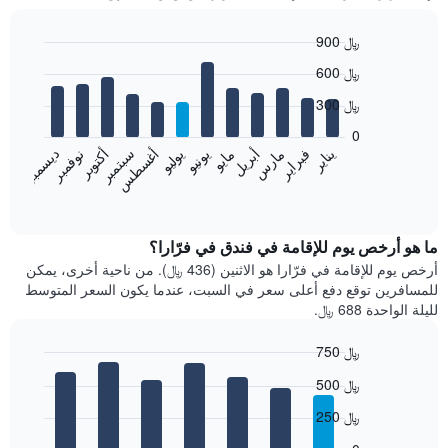
900 ﷼
Bar
Chart
600 ﷼
graphic.
chart
with
300 ﷼
12
bars.
0
فبراير
مايو
أغسطس
نوفمبر
يناير
أبريل
يوليو
أكتوبر
مارس
يونيو
سبتمبر
ديسمبر
يعرض
المخطط
End
of
التالي
interactive
متوسط
chart
سعر
ما هو أرخص يوم للإقامة في فندق في فرّارا؟
غرفة
أرخص يوم للإقامة في فرّارا هو الاثنين (436 ﷼). من ناحية أخرى، يمكن
كل
للمسافرين توقع دفع أعلى سعر في السبت، عندما يكون السعر المتوسط
شهر
لليلة الواحدة 688 ﷼.
يتضمن
المخطط
750 ﷼
1
Bar
محور
Chart
500 ﷼
graphic.
chart
X
with
الذي
250 ﷼
7
يعرض
bars.