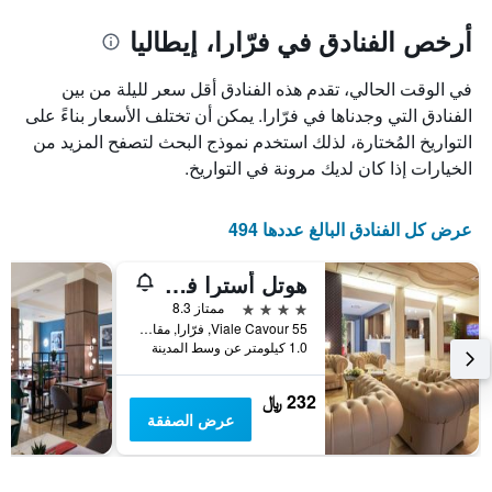
يتضمن
المخطط
1
المخطط
أرخص الفنادق في فرّارا، إيطاليا
1
محور
X
محور
في الوقت الحالي، تقدم هذه الفنادق أقل سعر لليلة من بين
Y
الذي
الذي
يعرض
الفنادق التي وجدناها في فرّارا. يمكن أن تختلف الأسعار بناءً على
عدد
يعرض
التواريخ المُختارة، لذلك استخدم نموذج البحث لتصفح المزيد من
الأيام
متوسط
الخيارات إذا كان لديك مرونة في التواريخ.
قبل
سعر
غرفة
الإقامة
في
يتضمن
عرض كل الفنادق البالغ عددها 494
عطلة
المخطط
نهاية
التالي
هوتل أسترا فيرارا
1
هذا
محور
الأسبوع
4 نجوم
ممتاز 8.3
Y
خلال
Viale Cavour 55, فرّارا, مقاطعة فيرارا, إيطاليا
آخر
الذي
1.0 كيلومتر عن وسط المدينة
3
يعرض
أيام
متوسط
232 ﷼
سعر
عرض الصفقة
غرفة