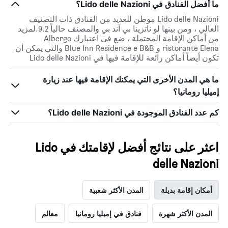
ما أفضل الفنادق في Lido delle Nazioni؟
أيام
الأسبوع.
Lido delle Nazioni موطن للعديد من الفنادق ذات التصنيف
يتضمن
العالي ، ومن بينها لو ناتزينا بي آند بي والمصنف حالياً 9.2.لمزيد
المخطط
من أماكن الإقامة المحتملة ، ضع في اعتبارك Albergo
التالي
ristorante Elena و Blue Inn Residence e B&B والتي يمكن أن
1
تكون أيضاً أماكن رائعة للإقامة فيها في Lido delle Nazioni
محور
Y
ما هي المدن الأخرى التي يمكنك الإقامة فيها عند زيارة
الذي
إميليا رومانيا؟
يعرض
متوسط
سعر
كم عدد الفنادق الموجودة في Lido delle Nazioni؟
غرفة
اعثر على نتائج أفضل لإقامتك في Lido
delle Nazioni
أمكان إقامة بديلة
المدن الأكثر شعبية
المدن الأكثر شهرة
فنادق في إميليا رومانيا
معالم