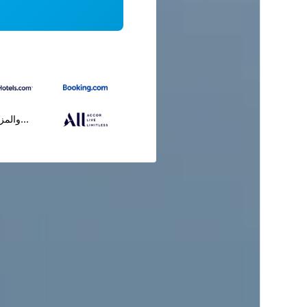
...والمز