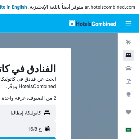
ar.hotelscombined.com
متوفر أيضاً باللغة الإنجليزية.
site in English
رحلات طيران
فنادق
الفنادق في كات
سيارات
ابحث عن فنادق في كاتوليكا 
حزم العروض
HotelsCombined ووفّر.
استكشاف
2 من الضيوف، غرفة واحدة
رحلات
كاتوليكا، إيطاليا
ح 16/8
العَرَبِيَّة