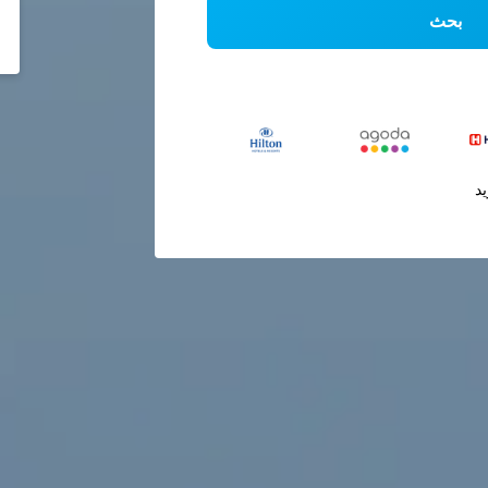
بحث
يد