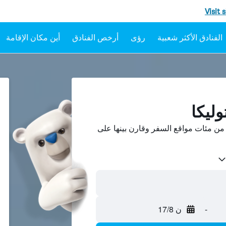
Visit 
رؤى
أرخص الفنادق
أين مكان الإقامة
وليكا
من مئات مواقع السفر وقارن بينها على
-
ن 17/8