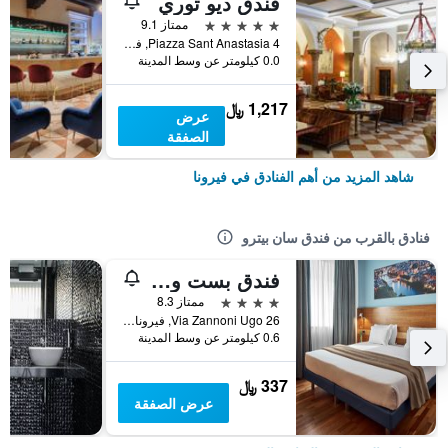
فندق ديو توري
5 نجوم
ممتاز 9.1
Piazza Sant Anastasia 4, فيرونا, فينيتو, إيطاليا
0.0 كيلومتر عن وسط المدينة
1,217 ﷼
عرض
الصفقة
شاهد المزيد من أهم الفنادق في فيرونا
فنادق بالقرب من فندق سان بيترو
فندق بست ويسترن فييرا فيرونا
4 نجوم
ممتاز 8.3
Via Zannoni Ugo 26, فيرونا, فينيتو, إيطاليا
0.6 كيلومتر عن وسط المدينة
337 ﷼
عرض الصفقة