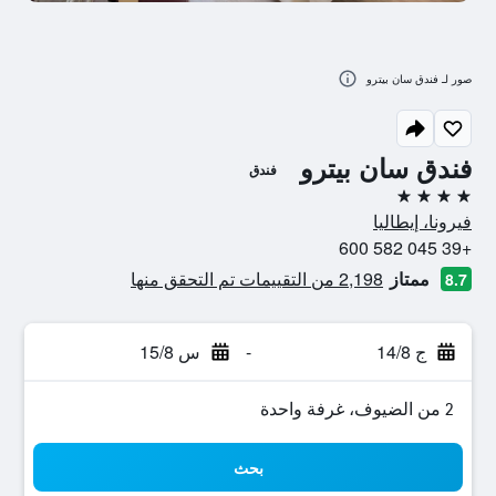
صور لـ فندق سان بيترو
فندق سان بيترو
فندق
4 نجوم
فيرونا، إيطاليا
+39 045 582 600
ممتاز
2,198 من التقييمات تم التحقق منها
8.7
ج 14/8
-
س 15/8
2 من الضيوف، غرفة واحدة
بحث