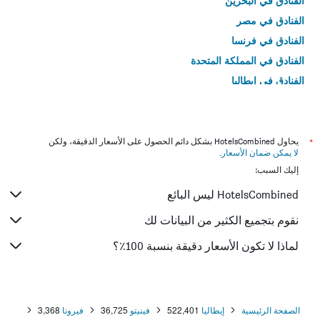
الفنادق في البحرين
الفنادق في مصر
الفنادق في فرنسا
الفنادق في المملكة المتحدة
الفنادق في إيطاليا
الفنادق في تايلاند
*
يحاول HotelsCombined بشكل دائم الحصول على الأسعار الدقيقة، ولكن
لا يمكن ضمان الأسعار
.
إليك السبب:
HotelsCombined ليس البائع
نقوم بتجميع الكثير من البيانات لك
لماذا لا تكون الأسعار دقيقة بنسبة 100٪؟
الصفحة الرئيسية
إيطاليا
522,401
فينيتو
36,725
فيرونا
3,368