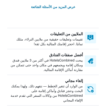
عرض المزيد من الأسئلة الشائعة
الملايين من التعليقات
تقييمات وتعليقات حقيقية من ملايين النزلاء، مثلك
تمامًا. احجز إقامتك المثالية بكل ثقة!
أفضل صفقات الفنادق
يبحث HotelsCombined في أكثر من 3 ملايين فندق
ومكان إقامة ويجمعهم في مكان واحد حتى تتمكن من
مقارنة أماكن الإقامة المثالية.
إلغاء مجاني
من الوارد أن تتغير الخطط — نتفهم ذلك. ولهذا يمكنك
البحث وحجز فنادق وأماكن إقامة على
HotelsCombined من وكالات السفر التي تقدم خدمة
الإلغاء المجاني