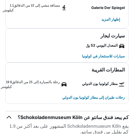
مسافة مشي إلى 13 من الدقائق
1.1
Galerie Der Spiegel
كيلومتر
إظهار المزيد
سيارت ايجار
المعدل اليومي 52 ﷼
سيارات للاستئجار في كولونيا
المطارات القريبة
رحلة بالسيارة إلى 25 من الدقائق
19.6
مطار كولونيا بون الدولي
كيلومتر
رحلات طيران إلى مطار كولونيا بون الدولي
كم يبعد فندق سانتو عن Schokoladenmuseum Köln؟
يقع Schokoladenmuseum Köln المشهور على بعد أكثر من 1.9
كم بقليل من فندق سانتو.