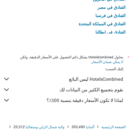
الفنادق في مصر
الفنادق في فرنسا
الفنادق في المملكة المتحدة
الفنادق في إيطاليا
الفنادق في تايلاند
*
يحاول HotelsCombined بشكل دائم الحصول على الأسعار الدقيقة، ولكن
لا يمكن ضمان الأسعار
.
إليك السبب:
HotelsCombined ليس البائع
نقوم بتجميع الكثير من البيانات لك
لماذا لا تكون الأسعار دقيقة بنسبة 100٪؟
الصفحة الرئيسية
ألمانيا
303,490
ولاية شمال الراين وستفاليا
23,312