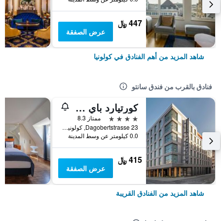
447 ﷼
عرض الصفقة
شاهد المزيد من أهم الفنادق في كولونيا
فنادق بالقرب من فندق سانتو
كورتيارد باي ماريوت كولونيا
4 نجوم
ممتاز 8.3
Dagobertstrasse 23, كولونيا, ولاية شمال الراين وستفاليا, ألمانيا
0.0 كيلومتر عن وسط المدينة
415 ﷼
عرض الصفقة
شاهد المزيد من الفنادق القريبة