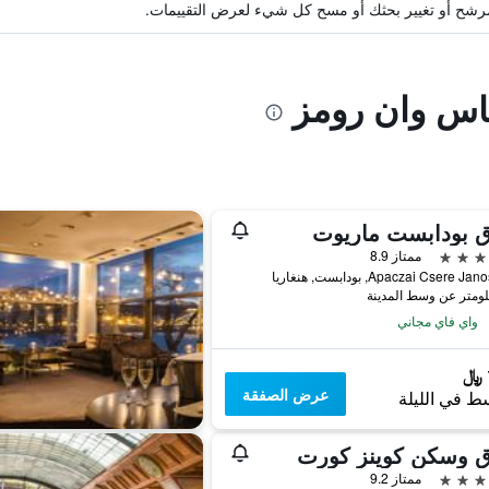
ة مرشح أو تغيير بحثك أو مسح كل شيء لعرض التقييمات.
اس وان رومز
ق بودابست ماريوت
ممتاز 8.9
Apaczai Csere J, بودابست, هنغاريا
واي فاي مجاني
عرض الصفقة
ط في الليلة
ق وسكن كوينز كورت
ممتاز 9.2