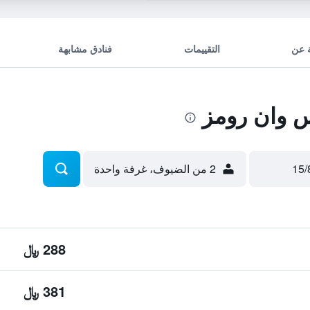
 عن
التقييمات
فنادق مشابهة
وان رومز
2 من الضيوف، غرفة واحدة
288 ﷼
381 ﷼