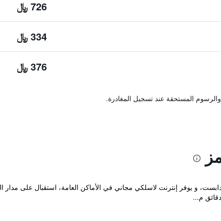
726 ﷼
334 ﷼
376 ﷼
والرسوم المستحقة عند تسجيل المغادرة.
ز
ابست، و يوفر إنترنت لاسلكي مجاني في الأماكن العامة، استقبال على مدار ا
قائق م...