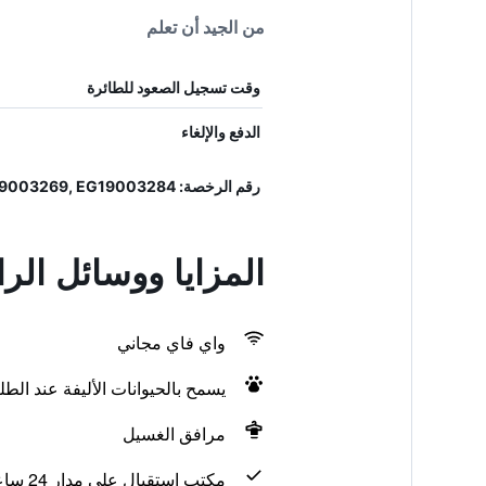
من الجيد أن تعلم
وقت تسجيل الصعود للطائرة
الدفع والإلغاء
رقم الرخصة: EG19003263, EG19003269, EG19003284
المزايا ووسائل ال
واي فاي مجاني
يسمح بالحيوانات الأليفة عند الط
مرافق الغسيل
مكتب استقبال على مدار 24 ساعة