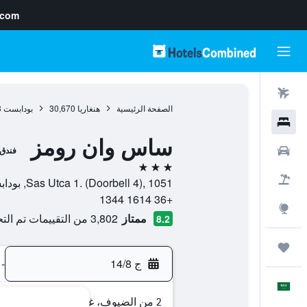
.com
رحلات طيران
الصفحة الرئيسية
هنغاريا
30,670
بودابست
3
فنادق
ساس وان رومز
سيارات
فندق
3 نجوم
حزم العروض
Sas Utca 1. (Doorbell 4), 1051, بودابست, Budapest, هنغاريا
+36 1614 1344
استكشاف
ممتاز
3,802 من التقييمات تم التحقق منها
8.2
رحلات
ج 14/8
-
العَرَبِيَّة
2 من الضيوف، غرفة واحدة