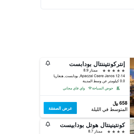
إنتركونتيننتال بودابست
5 نجوم
ممتاز 8.9
Apaczai Csere Janos 12-14, بودابست, هنغاريا
0.0 كيلومتر عن وسط المدينة
حوض السباحة
واي فاي مجاني
658 ﷼
عرض الصفقة
المتوسط في الليلة
كونتينينتال هوتل بودابيست
4 نجوم
ممتاز 8.7