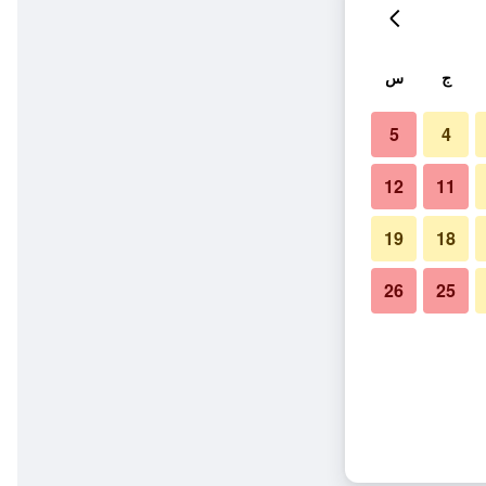
ج
س
5
4
12
11
19
18
26
25