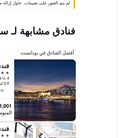
لم يتم العثور على تقييمات. حاول إزال
فنادق مشابهة لـ س
أفضل الفنادق في بودابست
فند
5 نجوم
anos U. 4
0.0 كيلومتر عن وسط المدينة
1,001 ﷼
المتوس
فند
5 نجوم