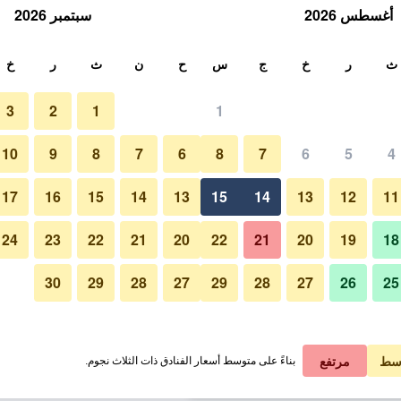
أغسطس 2026
سبتمبر 2026
ث
ث
ر
خ
ج
س
ح
ن
ث
ر
خ
3
2
1
1
لة الواحدة
10
9
8
7
6
8
7
6
5
4
لي في الليلة
17
16
15
14
13
15
14
13
12
11
 ﷼
عرض الصفقة
24
23
22
21
20
22
21
20
19
18
30
29
28
27
29
28
27
26
25
 ﷼
عرض الصفقة
 ﷼
عرض الصفقة
سط
مرتفع
بناءً على متوسط أسعار الفنادق ذات الثلاث نجوم.