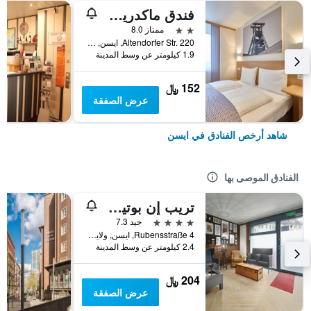
فندق ماكدريمز إسين
2 نجمتين
ممتاز 8.0
Altendorfer Str. 220, ايسن, ولاية شمال الراين وستفاليا, ألمانيا
1.9 كيلومتر عن وسط المدينة
152 ﷼
عرض الصفقة
شاهد أرخص الفنادق في ايسن
الفنادق الموصى بها
تريب إن بوتيك روبينس إسين
4 نجوم
جيد 7.3
Rubensstraße 4, ايسن, ولاية شمال الراين وستفاليا, ألمانيا
2.4 كيلومتر عن وسط المدينة
204 ﷼
عرض الصفقة