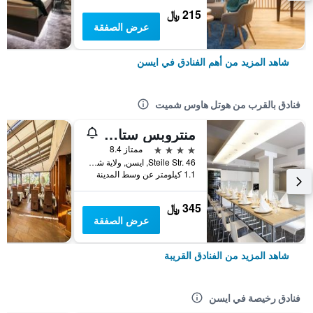
215 ﷼
عرض الصفقة
شاهد المزيد من أهم الفنادق في ايسن
فنادق بالقرب من هوتل هاوس شميت
منتروبس ستادت هوتل مارجاريثينهو
4 نجوم
ممتاز 8.4
Steile Str. 46, ايسن, ولاية شمال الراين وستفاليا, ألمانيا
1.1 كيلومتر عن وسط المدينة
345 ﷼
عرض الصفقة
شاهد المزيد من الفنادق القريبة
فنادق رخيصة في ايسن