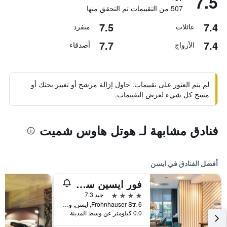
7.5
507 من التقييمات تم التحقق منها
7.5
7.4
عائلات
منفرد
7.7
7.4
الأزواج
أصدقاء
لم يتم العثور على تقييمات. حاول إزالة مرشح أو تغيير بحثك أو
مسح كل شيء لعرض التقييمات.
فنادق مشابهة لـ هوتل هاوس شميت
أفضل الفنادق في ايسن
فور ايسين سيتي سنتر
4 نجوم
جيد 7.3
Frohnhauser Str. 6, ايسن, ولاية شمال الراين وستفاليا, ألمانيا
0.0 كيلومتر عن وسط المدينة