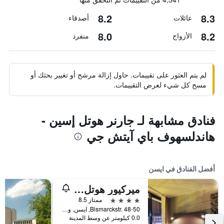
8.2
8.3
عائلات
أصدقاء
8.0
8.2
الأزواج
منفرد
لم يتم العثور على تقييمات. حاول إزالة مرشح أو تغيير بحثك أو
مسح كل شيء لعرض التقييمات.
فنادق مشابهة لـ جارنر هوتل إسين -
هاندلسهوف باي آيتش جي
أفضل الفنادق في ايسن
ميركيور هوتل بلازا إيسين
4 نجوم
ممتاز 8.5
Bismarckstr. 48-50, ايسن, ولاية شمال الراين وستفاليا, ألمانيا
0.0 كيلومتر عن وسط المدينة