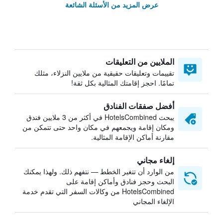
عرض المزيد من الأسئلة الشائعة
الملايين من التعليقات
تقييمات وتعليقات حقيقية من ملايين النزلاء، مثلك
تمامًا. احجز إقامتك المثالية بكل ثقة!
أفضل صفقات الفنادق
يبحث HotelsCombined في أكثر من 3 ملايين فندق
ومكان إقامة ويجمعهم في مكان واحد حتى تتمكن من
مقارنة أماكن الإقامة المثالية.
إلغاء مجاني
من الوارد أن تتغير الخطط — نتفهم ذلك. ولهذا يمكنك
البحث وحجز فنادق وأماكن إقامة على
HotelsCombined من وكالات السفر التي تقدم خدمة
الإلغاء المجاني