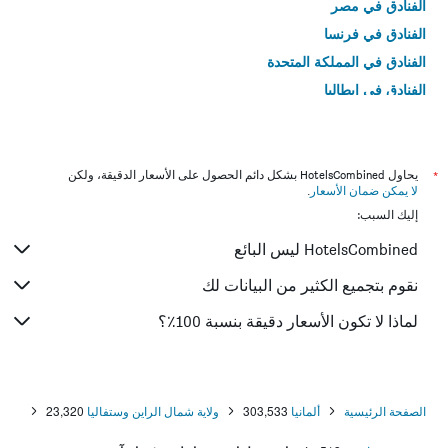
الفنادق في مصر
الفنادق في فرنسا
الفنادق في المملكة المتحدة
الفنادق في إيطاليا
الفنادق في تايلاند
*
يحاول HotelsCombined بشكل دائم الحصول على الأسعار الدقيقة، ولكن
لا يمكن ضمان الأسعار
.
إليك السبب:
HotelsCombined ليس البائع
نقوم بتجميع الكثير من البيانات لك
لماذا لا تكون الأسعار دقيقة بنسبة 100٪؟
الصفحة الرئيسية
ألمانيا
303,533
ولاية شمال الراين وستفاليا
23,320