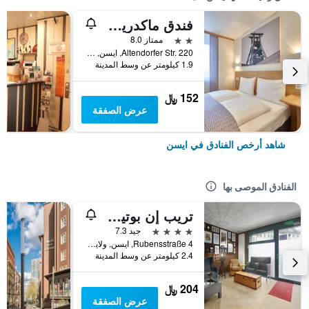
فندق ماكدريمز إسين
2 نجمتين
ممتاز 8.0
Altendorfer Str. 220, ايسن, ولاية شمال الراين وستفاليا, ألمانيا
1.9 كيلومتر عن وسط المدينة
152 ﷼
عرض الصفقة
شاهد أرخص الفنادق في ايسن
الفنادق الموصى بها
تريب إن بوتيك روبينس إسين
4 نجوم
جيد 7.3
Rubensstraße 4, ايسن, ولاية شمال الراين وستفاليا, ألمانيا
2.4 كيلومتر عن وسط المدينة
204 ﷼
عرض الصفقة