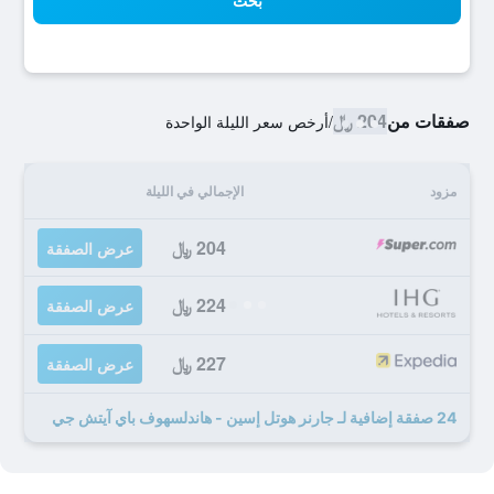
بحث
صفقات من
204 ﷼
/
أرخص سعر الليلة الواحدة
مزود
الإجمالي في الليلة
204 ﷼
عرض الصفقة
224 ﷼
عرض الصفقة
227 ﷼
عرض الصفقة
24 صفقة إضافية لـ جارنر هوتل إسين - هاندلسهوف باي آيتش جي