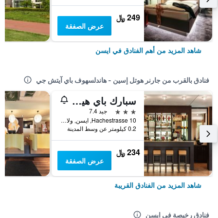
249 ﷼
عرض الصفقة
شاهد المزيد من أهم الفنادق في ايسن
فنادق بالقرب من جارنر هوتل إسين - هاندلسهوف باي آيتش جي
سبارك باي هيلتون ايسين سيتي سننتر
3 نجوم
جيد 7.4
Hachestrasse 10, ايسن, ولاية شمال الراين وستفاليا, ألمانيا
0.2 كيلومتر عن وسط المدينة
234 ﷼
عرض الصفقة
شاهد المزيد من الفنادق القريبة
فنادق رخيصة في ايسن