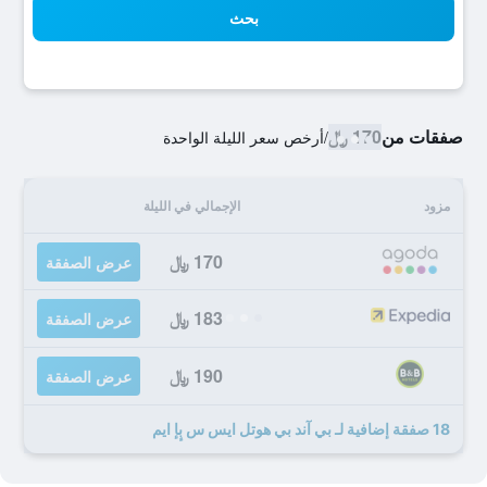
بحث
صفقات من
170 ﷼
/
أرخص سعر الليلة الواحدة
مزود
الإجمالي في الليلة
170 ﷼
عرض الصفقة
183 ﷼
عرض الصفقة
190 ﷼
عرض الصفقة
18 صفقة إضافية لـ بي آند بي هوتل ايس س بٕإ ايم