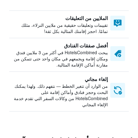
الملايين من التعليقات
تقييمات وتعليقات حقيقية من ملايين النزلاء، مثلك
تمامًا. احجز إقامتك المثالية بكل ثقة!
أفضل صفقات الفنادق
يبحث HotelsCombined في أكثر من 3 ملايين فندق
ومكان إقامة ويجمعهم في مكان واحد حتى تتمكن من
مقارنة أماكن الإقامة المثالية.
إلغاء مجاني
من الوارد أن تتغير الخطط — نتفهم ذلك. ولهذا يمكنك
البحث وحجز فنادق وأماكن إقامة على
HotelsCombined من وكالات السفر التي تقدم خدمة
الإلغاء المجاني