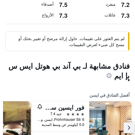
7.5
7.2
منفرد
أصدقاء
7.3
7.3
عائلات
الأزواج
لم يتم العثور على تقييمات. حاول إزالة مرشح أو تغيير بحثك أو
مسح كل شيء لعرض التقييمات.
فنادق مشابهة لـ بي آند بي هوتل ايس س
بٕإ ايم
أفضل الفنادق في ايسن
فور ايسين سيتي سنتر
4 نجوم
جيد 7.4
Frohnhauser Str. 6, ايسن, ولاية شمال الراين وستفاليا, ألمانيا
0.0 كيلومتر عن وسط المدينة