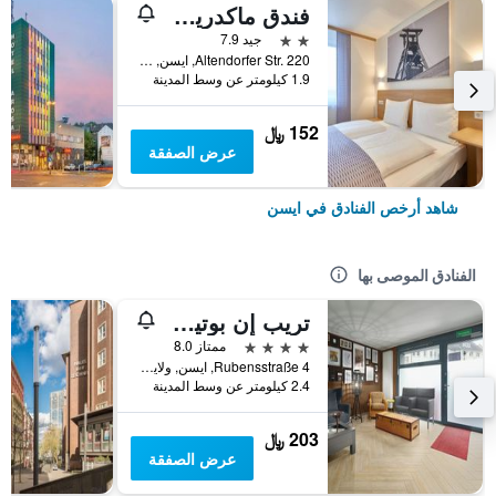
فندق ماكدريمز إسين
2 نجمتين
جيد 7.9
Altendorfer Str. 220, ايسن, ولاية شمال الراين وستفاليا, ألمانيا
1.9 كيلومتر عن وسط المدينة
152 ﷼
عرض الصفقة
شاهد أرخص الفنادق في ايسن
الفنادق الموصى بها
تريب إن بوتيك روبينس إسين
4 نجوم
ممتاز 8.0
Rubensstraße 4, ايسن, ولاية شمال الراين وستفاليا, ألمانيا
2.4 كيلومتر عن وسط المدينة
203 ﷼
عرض الصفقة