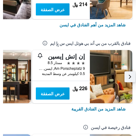
214 ﷼
عرض الصفقة
شاهد المزيد من أهم الفنادق في ايسن
فنادق بالقرب من بي آند بي هوتل ايس س بٕإ ايم
إن إتش إيسين
4 نجوم
ممتاز 8.5
Am Porscheplatz 9, ايسن, ولاية شمال الراين وستفاليا, ألمانيا
0.5 كيلومتر عن وسط المدينة
226 ﷼
عرض الصفقة
شاهد المزيد من الفنادق القريبة
فنادق رخيصة في ايسن