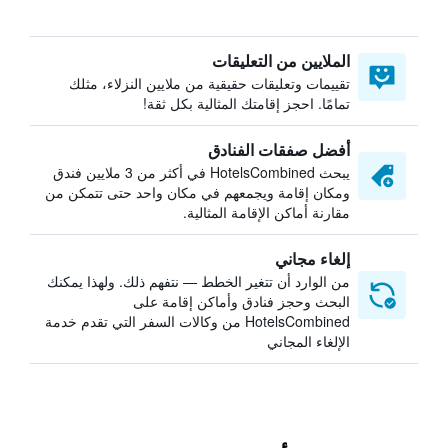
الملايين من التعليقات
تقييمات وتعليقات حقيقية من ملايين النزلاء، مثلك
تمامًا. احجز إقامتك المثالية بكل ثقة!
أفضل صفقات الفنادق
يبحث HotelsCombined في أكثر من 3 ملايين فندق
ومكان إقامة ويجمعهم في مكان واحد حتى تتمكن من
مقارنة أماكن الإقامة المثالية.
إلغاء مجاني
من الوارد أن تتغير الخطط — نتفهم ذلك. ولهذا يمكنك
البحث وحجز فنادق وأماكن إقامة على
HotelsCombined من وكالات السفر التي تقدم خدمة
الإلغاء المجاني