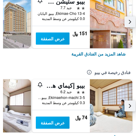
بيبو ستيشن هوتل
2 نجمتين
جيد 7.7
Ekimae-Cho 13-4, بيبو, اليابان
0.0 كيلومتر عن وسط المدينة
151 ﷼
عرض الصفقة
شاهد المزيد من الفنادق القريبة
فنادق رخيصة في بيبو
بيبو إكيماي هوتل هاياشي
2 نجمتين
جيد 6.2
Ekimaehon-machi 3-5, بيبو, اليابان
0.3 كيلومتر عن وسط المدينة
74 ﷼
عرض الصفقة