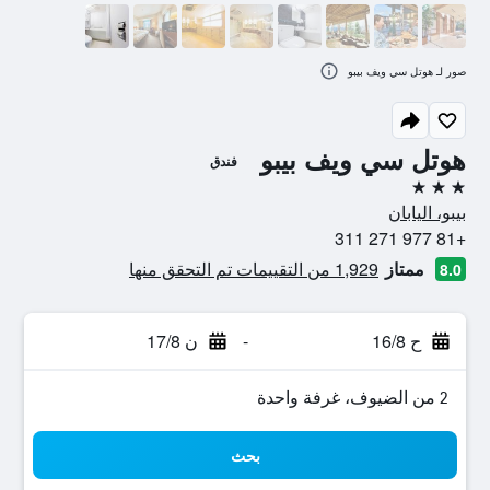
صور لـ هوتل سي ويف بيبو
هوتل سي ويف بيبو
فندق
3 نجوم
بيبو، اليابان
+81 977 271 311
ممتاز
1,929 من التقييمات تم التحقق منها
8.0
ح 16/8
-
ن 17/8
2 من الضيوف، غرفة واحدة
بحث