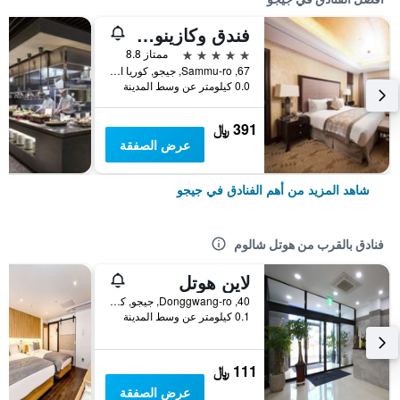
فندق وكازينو جيجو صن
5 نجوم
ممتاز 8.8
67, Sammu-ro, جيجو, كوريا الجنوبية
0.0 كيلومتر عن وسط المدينة
391 ﷼
عرض الصفقة
شاهد المزيد من أهم الفنادق في جيجو
فنادق بالقرب من هوتل شالوم
لاين هوتل
40, Donggwang-ro, جيجو, كوريا الجنوبية
0.1 كيلومتر عن وسط المدينة
111 ﷼
عرض الصفقة