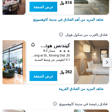
816 ﷼
عرض الصفقة
شاهد المزيد من أهم الفنادق في مدينة كاوهسيونغ
فنادق بالقرب من سكول هوتل
كيندنس هوتل ليوه نايت ماركت قيجان
3 نجوم
ممتاز 9.0
30, Tong-ai St., Xinxing Dist., مدينة كاوهسيونغ, تايوان
0.1 كيلومتر عن وسط المدينة
262 ﷼
عرض الصفقة
شاهد المزيد من الفنادق القريبة
فنادق رخيصة في مدينة كاوهسيونغ