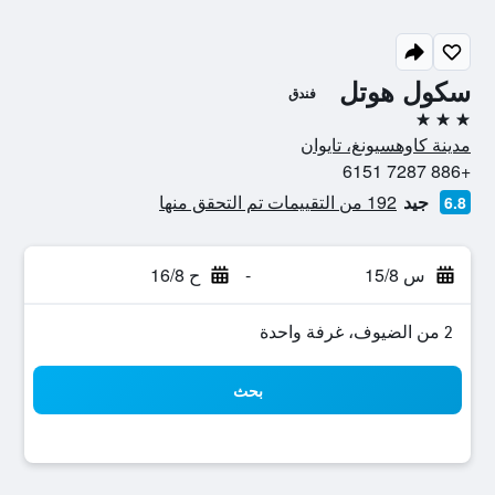
سكول هوتل
فندق
3 نجوم
مدينة كاوهسيونغ، تايوان
+886 7287 6151
جيد
192 من التقييمات تم التحقق منها
6.8
س 15/8
-
ح 16/8
2 من الضيوف، غرفة واحدة
بحث