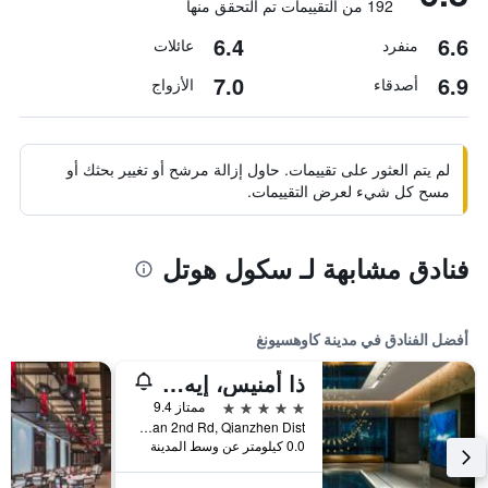
192 من التقييمات تم التحقق منها
6.4
6.6
منفرد
عائلات
7.0
6.9
أصدقاء
الأزواج
لم يتم العثور على تقييمات. حاول إزالة مرشح أو تغيير بحثك أو
مسح كل شيء لعرض التقييمات.
فنادق مشابهة لـ سكول هوتل
أفضل الفنادق في مدينة كاوهسيونغ
ذا أمنيس، إيه لاكشري كوليكشن هوتل، كاوهسيونج
5 نجوم
ممتاز 9.4
No.199, Zhongshan 2nd Rd, Qianzhen Dist., مدينة كاوهسيونغ, تايوان
0.0 كيلومتر عن وسط المدينة