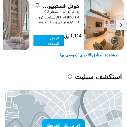
هوتل فستيبيول بالاس
4 نجوم
ممتاز 9.3
Iza Vestibula 4, سبليت, كرواتيا
0.1 كيلومتر عن وسط المدينة
1,114 ﷼
عرض
الصفقة
مشاهدة الفنادق الأخرى الموصى بها
استكشف سبليت
اعرض على الخريطة