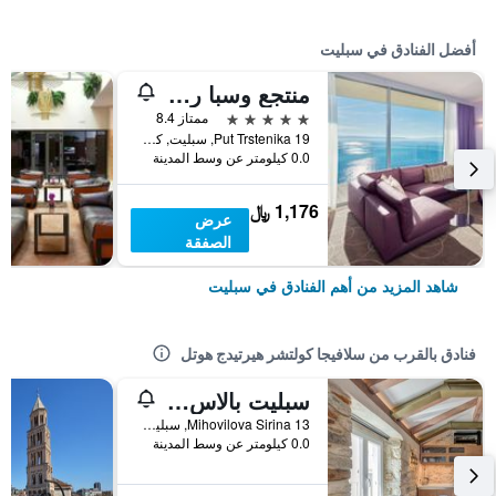
أفضل الفنادق في سبليت
منتجع وسبا راديسون بلو
5 نجوم
ممتاز 8.4
Put Trstenika 19, سبليت, كرواتيا
0.0 كيلومتر عن وسط المدينة
1,176 ﷼
عرض
الصفقة
شاهد المزيد من أهم الفنادق في سبليت
فنادق بالقرب من سلافيجا كولتشر هيرتيدج هوتل
سبليت بالاس لاكشري ريتريت
Mihovilova Sirina 13, سبليت, كرواتيا
0.0 كيلومتر عن وسط المدينة