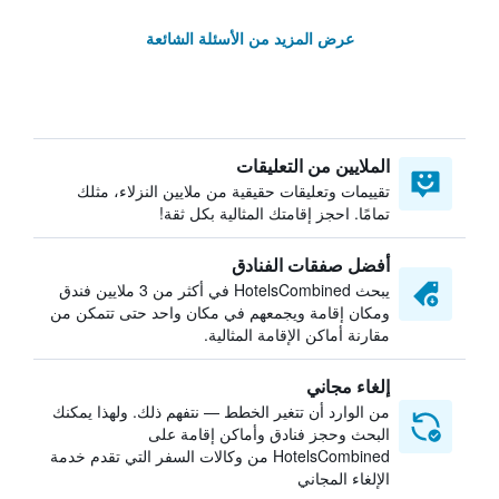
عرض المزيد من الأسئلة الشائعة
الملايين من التعليقات
تقييمات وتعليقات حقيقية من ملايين النزلاء، مثلك
تمامًا. احجز إقامتك المثالية بكل ثقة!
أفضل صفقات الفنادق
يبحث HotelsCombined في أكثر من 3 ملايين فندق
ومكان إقامة ويجمعهم في مكان واحد حتى تتمكن من
مقارنة أماكن الإقامة المثالية.
إلغاء مجاني
من الوارد أن تتغير الخطط — نتفهم ذلك. ولهذا يمكنك
البحث وحجز فنادق وأماكن إقامة على
HotelsCombined من وكالات السفر التي تقدم خدمة
الإلغاء المجاني