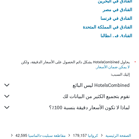
الفنادق في البحرين
الفنادق في مصر
الفنادق في فرنسا
الفنادق في المملكة المتحدة
الفنادق في إيطاليا
الفنادق في تايلاند
*
يحاول HotelsCombined بشكل دائم الحصول على الأسعار الدقيقة، ولكن
لا يمكن ضمان الأسعار
.
إليك السبب:
HotelsCombined ليس البائع
نقوم بتجميع الكثير من البيانات لك
لماذا لا تكون الأسعار دقيقة بنسبة 100٪؟
الصفحة الرئيسية
كرواتيا
179,157
مقاطعة سبليت-دالماسيا
42,595