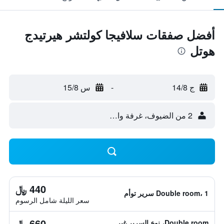
أفضل صفقات سلافيجا كولتشر هيرتيدج
هوتل
ج 14/8
-
س 15/8
2 من الضيوف، غرفة واحدة
440 ﷼
Double room، 1 سرير توأم
سعر الليلة شامل الرسوم
660 ﷼
Double room، نوع السرير غير