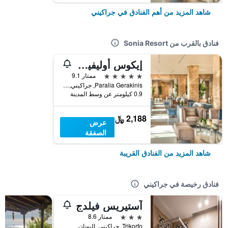
شاهد المزيد من أهم الفنادق في جراكيني
فنادق بالقرب من Sonia Resort
إيكوس أوليفيا - شامل جميع الخدمات
5 نجوم
ممتاز 9.1
Paralia Gerakinis, جراكيني, اليونان
0.9 كيلومتر عن وسط المدينة
2,188 ﷼
عرض
الصفقة
شاهد المزيد من الفنادق القريبة
فنادق رخيصة في جراكيني
آستيريس فيلدج
3 نجوم
ممتاز 8.6
Trikorfo, جراكيني, اليونان