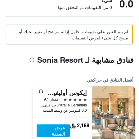
0.0
سيء
0 من التقييمات تم التحقق منها
لم يتم العثور على تقييمات. حاول إزالة مرشح أو تغيير بحثك أو
مسح كل شيء لعرض التقييمات.
فنادق مشابهة لـ Sonia Resort
أفضل الفنادق في جراكيني
إيكوس أوليفيا - شامل جميع الخدمات
5 نجوم
ممتاز 9.1
Paralia Gerakinis, جراكيني, اليونان
0.0 كيلومتر عن وسط المدينة
2,188 ﷼
عرض
الصفقة