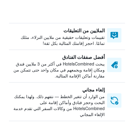
الملايين من التعليقات
تقييمات وتعليقات حقيقية من ملايين النزلاء، مثلك
تمامًا. احجز إقامتك المثالية بكل ثقة!
أفضل صفقات الفنادق
يبحث HotelsCombined في أكثر من 3 ملايين فندق
ومكان إقامة ويجمعهم في مكان واحد حتى تتمكن من
مقارنة أماكن الإقامة المثالية.
إلغاء مجاني
من الوارد أن تتغير الخطط — نتفهم ذلك. ولهذا يمكنك
البحث وحجز فنادق وأماكن إقامة على
HotelsCombined من وكالات السفر التي تقدم خدمة
الإلغاء المجاني