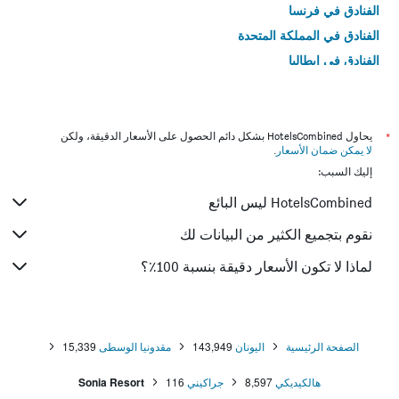
الفنادق في فرنسا
الفنادق في المملكة المتحدة
الفنادق في إيطاليا
الفنادق في تايلاند
*
يحاول HotelsCombined بشكل دائم الحصول على الأسعار الدقيقة، ولكن
لا يمكن ضمان الأسعار
.
إليك السبب:
HotelsCombined ليس البائع
نقوم بتجميع الكثير من البيانات لك
لماذا لا تكون الأسعار دقيقة بنسبة 100٪؟
الصفحة الرئيسية
اليونان
143,949
مقدونيا الوسطى
15,339
هالكيديكي
8,597
جراكيني
116
Sonia Resort