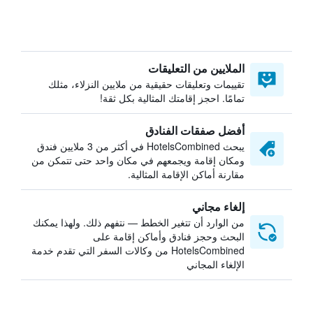
الملايين من التعليقات
تقييمات وتعليقات حقيقية من ملايين النزلاء، مثلك
تمامًا. احجز إقامتك المثالية بكل ثقة!
أفضل صفقات الفنادق
يبحث HotelsCombined في أكثر من 3 ملايين فندق
ومكان إقامة ويجمعهم في مكان واحد حتى تتمكن من
مقارنة أماكن الإقامة المثالية.
إلغاء مجاني
من الوارد أن تتغير الخطط — نتفهم ذلك. ولهذا يمكنك
البحث وحجز فنادق وأماكن إقامة على
HotelsCombined من وكالات السفر التي تقدم خدمة
الإلغاء المجاني