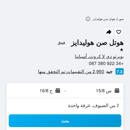
صور لـ هوتل صن هوليدايز
هوتل صن هوليدايز
فندق
نجمة واحدة
بويرتو دي لا كروث، أسبانيا
+34 922 380 087
جيد
2,950 من التقييمات تم التحقق منها
7.3
س 15/8
-
ح 16/8
2 من الضيوف، غرفة واحدة
بحث