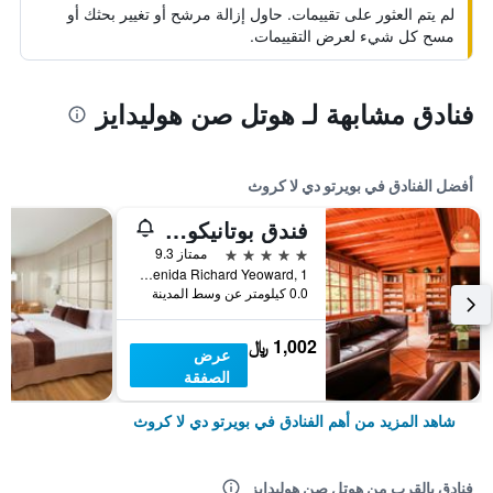
لم يتم العثور على تقييمات. حاول إزالة مرشح أو تغيير بحثك أو
مسح كل شيء لعرض التقييمات.
فنادق مشابهة لـ هوتل صن هوليدايز
أفضل الفنادق في بويرتو دي لا كروث
فندق بوتانيكو وأورينتال سبا غاردن
5 نجوم
ممتاز 9.3
Avenida Richard Yeoward, 1, بويرتو دي لا كروث, تنريف, أسبانيا
0.0 كيلومتر عن وسط المدينة
1,002 ﷼
عرض
الصفقة
شاهد المزيد من أهم الفنادق في بويرتو دي لا كروث
فنادق بالقرب من هوتل صن هوليدايز