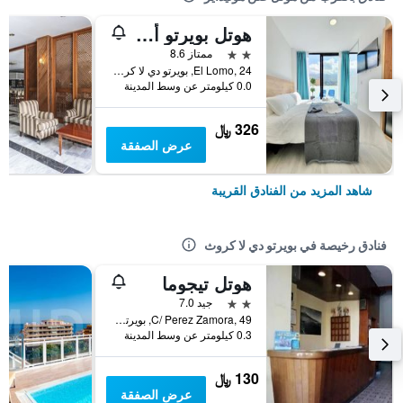
هوتل بويرتو أزول
2 نجمتين
ممتاز 8.6
El Lomo, 24, بويرتو دي لا كروث, تنريف, أسبانيا
0.0 كيلومتر عن وسط المدينة
326 ﷼
عرض الصفقة
شاهد المزيد من الفنادق القريبة
فنادق رخيصة في بويرتو دي لا كروث
هوتل تيجوما
2 نجمتين
جيد 7.0
C/ Perez Zamora, 49, بويرتو دي لا كروث, تنريف, أسبانيا
0.3 كيلومتر عن وسط المدينة
130 ﷼
عرض الصفقة