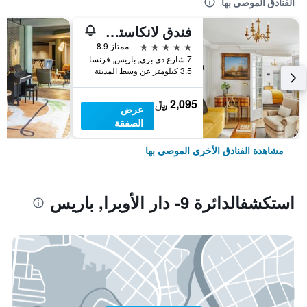
الفنادق الموصى بها
فندق لانكاستر باريس شانزليزيه
5 نجوم
ممتاز 8.9
7 شارع دي بري, باريس, فرنسا
3.5 كيلومتر عن وسط المدينة
2,095 ﷼
عرض
الصفقة
مشاهدة الفنادق الأخرى الموصى بها
استكشفالدائرة 9- دار الأوبرا, باريس