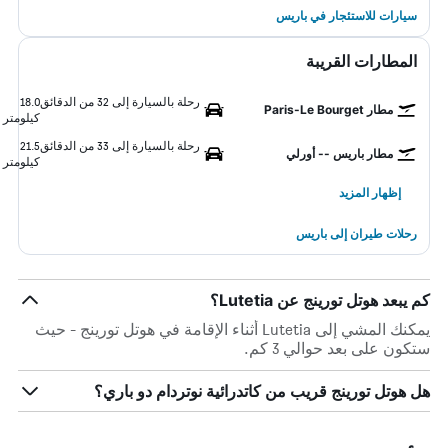
سيارات للاستئجار في باريس
المطارات القريبة
رحلة بالسيارة إلى 32 من الدقائق
18.0
مطار Paris-Le Bourget
كيلومتر
رحلة بالسيارة إلى 33 من الدقائق
21.5
مطار باريس -- أورلي
كيلومتر
إظهار المزيد
رحلات طيران إلى باريس
كم يبعد هوتل تورينج عن Lutetia؟
يمكنك المشي إلى Lutetia أثناء الإقامة في هوتل تورينج - حيث
ستكون على بعد حوالي 3 كم.
هل هوتل تورينج قريب من كاتدرائية نوتردام دو باري؟