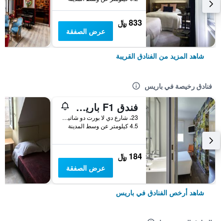
833 ﷼
عرض الصفقة
شاهد المزيد من الفنادق القريبة
فنادق رخيصة في باريس
فندق F1 باريس بورت دو شاتيلون
23، شارع دي لا بورت دو شاتيلون, باريس, فرنسا
4.5 كيلومتر عن وسط المدينة
184 ﷼
عرض الصفقة
شاهد أرخص الفنادق في باريس