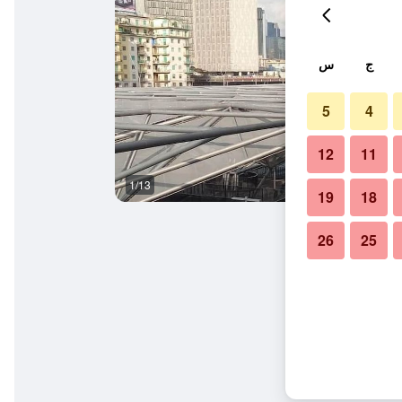
ج
س
5
4
12
11
1/13
شرفة
19
18
26
25