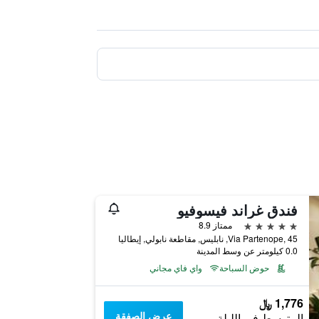
فندق غراند فيسوفيو
5 نجوم
ممتاز 8.9
Via Partenope, 45, نابليس, مقاطعة نابولي, إيطاليا
0.0 كيلومتر عن وسط المدينة
حوض السباحة
واي فاي مجاني
1,776 ﷼
عرض الصفقة
المتوسط في الليلة