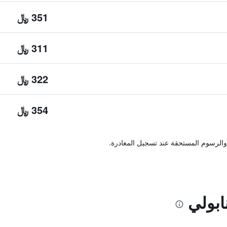
351 ﷼
311 ﷼
322 ﷼
354 ﷼
والرسوم المستحقة عند تسجيل المغادرة.
ابولي