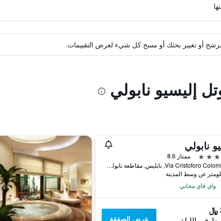
ة مرشح أو تغيير بحثك أو مسح كل شيء لعرض التقييمات.
تل إليسيو نابولي
و نابولي
ممتاز 8.6
Via Cristoforo Colombo 45, نابليس, مقاطعة نابولي, إيطاليا
واي فاي مجاني
عرض الصفقة
ط في الليلة