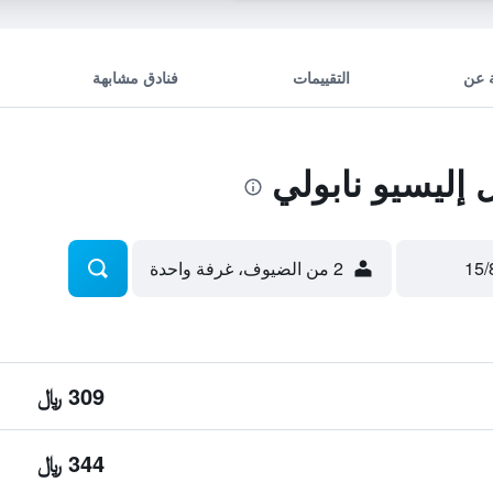
 عن
التقييمات
فنادق مشابهة
إليسيو نابولي
2 من الضيوف، غرفة واحدة
309 ﷼
344 ﷼