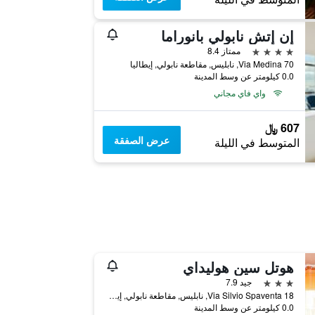
إن إتش نابولي بانوراما
4 نجوم
ممتاز 8.4
Via Medina 70, نابليس, مقاطعة نابولي, إيطاليا
0.0 كيلومتر عن وسط المدينة
واي فاي مجاني
607 ﷼
عرض الصفقة
المتوسط في الليلة
هوتل سين هوليداي
3 نجوم
جيد 7.9
Via Silvio Spaventa 18, نابليس, مقاطعة نابولي, إيطاليا
0.0 كيلومتر عن وسط المدينة