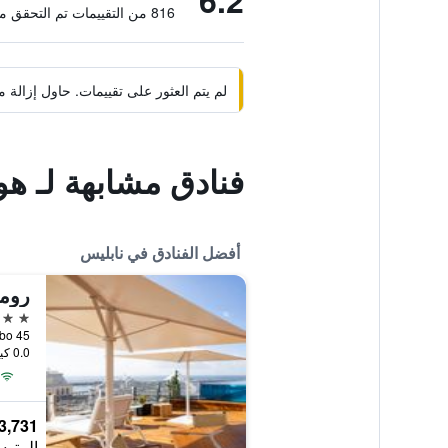
6.2
816 من التقييمات تم التحقق منها
لم يتم العثور على تقييمات. حاول إزال
فنادق مشابهة لـ هو
أفضل الفنادق في نابليس
رومي
5 نجوم
0.0 كيلومتر عن وسط المدينة
3,731 ﷼
المتوس