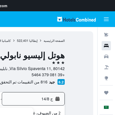
.com
رحلات طيران
الصفحة الرئيسية
إيطاليا
522,401
كامبانيا
9
فنادق
هوتل إليسيو نابولي
سيارات
3 نجوم
حزم العروض
Via Silvio Spaventa 11, 80142, نابليس, مقاطعة نابولي, إيطاليا
+39 081 379 5464
استكشاف
جيد
816 من التقييمات تم التحقق منها
6.2
رحلات
ج 14/8
-
العَرَبِيَّة
2 من الضيوف، غرفة واحدة