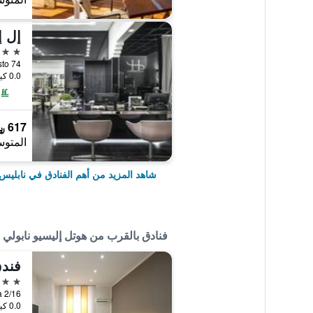
5 نجوم
e di Augusto 74
0.0 كيلومتر عن وسط المدينة
617 ﷼
المتوس
شاهد المزيد من أهم الفنادق في نابليس
فنادق بالقرب من هوتل إليسيو نابولي
فندق
4 نجوم
Via Pica 2/16, نابل
0.0 كيلومتر عن وسط المدينة