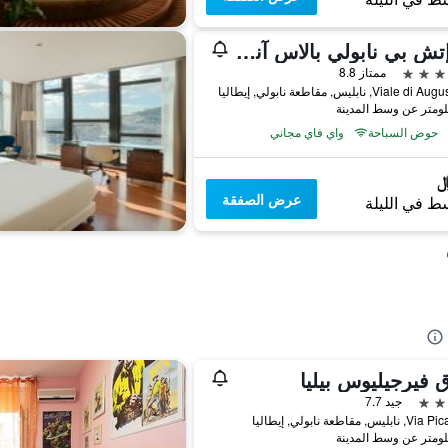
إل إتش بي نابولي بالاس آند سبا
ممتاز 8.8
Vial, نابليس, مقاطعة نابولي, إيطاليا
حوض السباحة
واي فاي مجاني
عرض الصفقة
ط في الليلة
 فيرجيليوس بيليا
جيد 7.7
يس, مقاطعة نابولي, إيطاليا