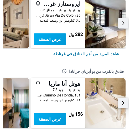
ايروستارز غران فيا
5 نجوم
ممتاز 8.6
Gran Via De Colón 20, غرناطة, منطقة أندلوسيا, أسبانيا
0.0 كيلومتر عن وسط المدينة
282 ﷼
عرض الصفقة
شاهد المزيد من أهم الفنادق في غرناطة
فنادق بالقرب من يو أيربان جرانادا
هوتل أنا ماريا
3 نجوم
جيد 7.8
Camino De Ronda, 101, غرناطة, منطقة أندلوسيا, أسبانيا
0.1 كيلومتر عن وسط المدينة
156 ﷼
عرض الصفقة