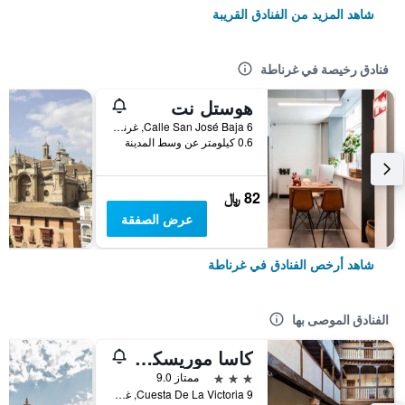
شاهد المزيد من الفنادق القريبة
فنادق رخيصة في غرناطة
هوستل نت
Calle San José Baja 6, غرناطة, منطقة أندلوسيا, أسبانيا
0.6 كيلومتر عن وسط المدينة
82 ﷼
عرض الصفقة
شاهد أرخص الفنادق في غرناطة
الفنادق الموصى بها
كاسا موريسكا هوتل بوتيك
3 نجوم
ممتاز 9.0
Cuesta De La Victoria 9, غرناطة, منطقة أندلوسيا, أسبانيا