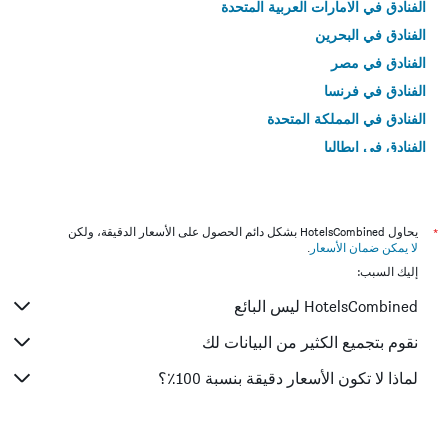
الفنادق في الامارات العربية المتحدة
الفنادق في البحرين
الفنادق في مصر
الفنادق في فرنسا
الفنادق في المملكة المتحدة
الفنادق في إيطاليا
الفنادق في تايلاند
*
يحاول HotelsCombined بشكل دائم الحصول على الأسعار الدقيقة، ولكن
لا يمكن ضمان الأسعار
.
إليك السبب:
HotelsCombined ليس البائع
نقوم بتجميع الكثير من البيانات لك
لماذا لا تكون الأسعار دقيقة بنسبة 100٪؟