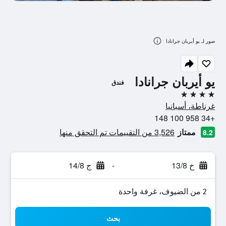
صور لـ يو أيربان جرانادا
يو أيربان جرانادا
فندق
4 نجوم
غرناطة، أسبانيا
+34 958 100 148
ممتاز
3,526 من التقييمات تم التحقق منها
8.2
خ 13/8
-
ج 14/8
2 من الضيوف، غرفة واحدة
بحث