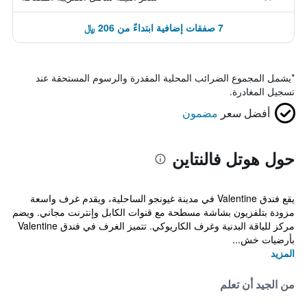
7 صفقات إضافية ابتداءً من 206 ﷼
*
يشمل المجموع الضرائب المحلية المقدرة والرسوم المستحقة عند
تسجيل المغادرة.
أفضل سعر
مضمون
حول هوتل فالنتاين
يقع فندق Valentine في مدينة غيونجو الساحلية، ويقدم غرف واسعة
مزودة بتلفزيون بشاشة مسطحة مع قنوات الكابل وإنترنت مجاني. ويضم
مركز للياقة البدنية وغرف الكاريوكي. تتميز الغرف في فندق Valentine
بأرضيات خش...
المزيد
من الجيد أن تعلم