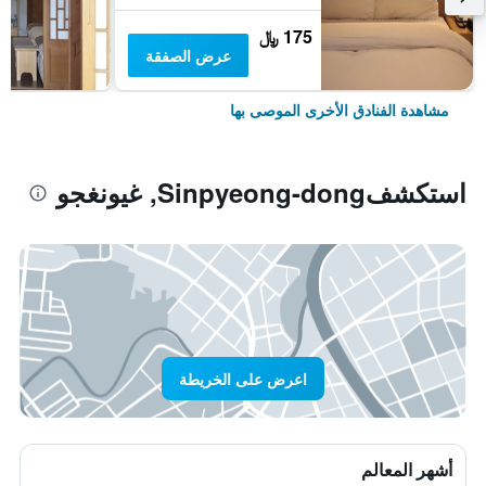
175 ﷼
عرض الصفقة
مشاهدة الفنادق الأخرى الموصى بها
استكشفSinpyeong-dong, غيونغجو
اعرض على الخريطة
أشهر المعالم