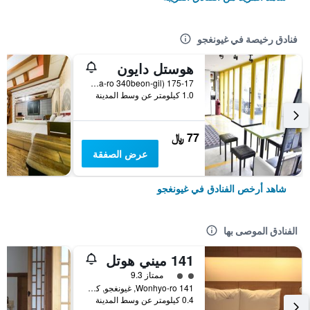
فنادق رخيصة في غيونغجو
هوستل دايون
175-17 Seongdong-Dong (12, Wonhwa-ro 340beon-gil), غيونغجو, كوريا الجنوبية
1.0 كيلومتر عن وسط المدينة
77 ﷼
عرض الصفقة
شاهد أرخص الفنادق في غيونغجو
الفنادق الموصى بها
141 ميني هوتل
تقييم فئة 2
ممتاز 9.3
141 Wonhyo-ro, غيونغجو, كوريا الجنوبية
0.4 كيلومتر عن وسط المدينة