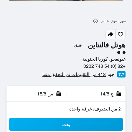
صور لـ هوتل فالنتاين
هوتل فالنتاين
فندق
تقييم فئة 2
غيونغجو، كوريا الجنوبية
+82 (0) 54 748 3232
جيد
418 من التقييمات تم التحقق منها
7.7
ج 14/8
-
س 15/8
2 من الضيوف، غرفة واحدة
بحث