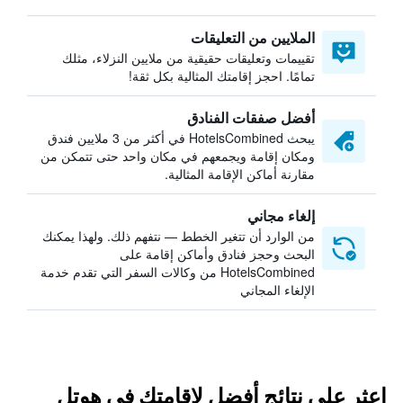
الملايين من التعليقات
تقييمات وتعليقات حقيقية من ملايين النزلاء، مثلك
تمامًا. احجز إقامتك المثالية بكل ثقة!
أفضل صفقات الفنادق
يبحث HotelsCombined في أكثر من 3 ملايين فندق
ومكان إقامة ويجمعهم في مكان واحد حتى تتمكن من
مقارنة أماكن الإقامة المثالية.
إلغاء مجاني
من الوارد أن تتغير الخطط — نتفهم ذلك. ولهذا يمكنك
البحث وحجز فنادق وأماكن إقامة على
HotelsCombined من وكالات السفر التي تقدم خدمة
الإلغاء المجاني
اعثر على نتائج أفضل لإقامتك في هوتل