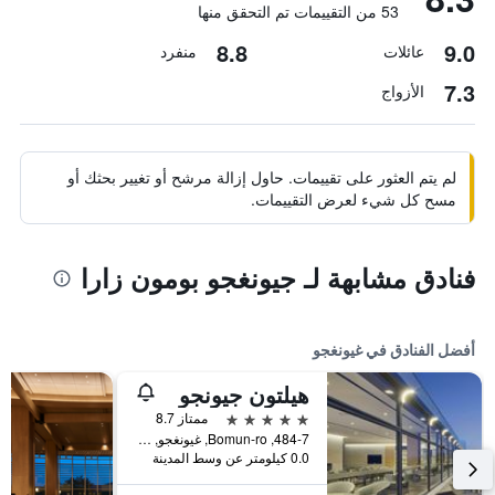
53 من التقييمات تم التحقق منها
8.8
9.0
عائلات
منفرد
7.3
الأزواج
لم يتم العثور على تقييمات. حاول إزالة مرشح أو تغيير بحثك أو
مسح كل شيء لعرض التقييمات.
فنادق مشابهة لـ جيونغجو بومون زارا
أفضل الفنادق في غيونغجو
هيلتون جيونجو
5 نجوم
ممتاز 8.7
484-7, Bomun-ro, غيونغجو, كوريا الجنوبية
0.0 كيلومتر عن وسط المدينة