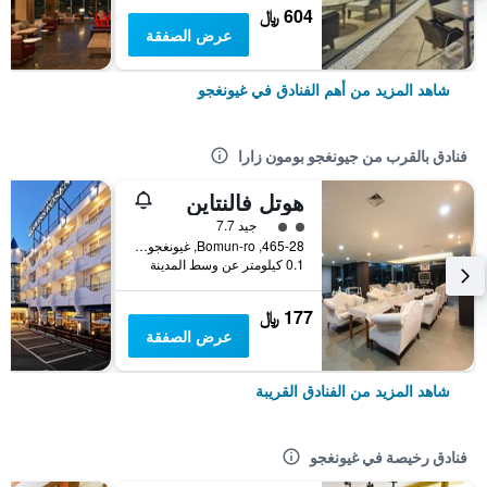
604 ﷼
عرض الصفقة
شاهد المزيد من أهم الفنادق في غيونغجو
فنادق بالقرب من جيونغجو بومون زارا
هوتل فالنتاين
تقييم فئة 2
جيد 7.7
465-28, Bomun-ro, غيونغجو, كوريا الجنوبية
0.1 كيلومتر عن وسط المدينة
177 ﷼
عرض الصفقة
شاهد المزيد من الفنادق القريبة
فنادق رخيصة في غيونغجو