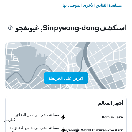
مشاهدة الفنادق الأخرى الموصى بها
استكشفSinpyeong-dong, غيونغجو
اعرض على الخريطة
أشهر المعالم
مسافة مشي إلى 7 من الدقائق
0.6
Bomun Lake
كيلومتر
مسافة مشي إلى 15 من الدقائق
1.2
Gyeongju World Culture Expo Park