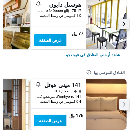
هوستل دايون
175-17 Seongdong-Dong (12, Wonhwa-ro 340beon-gil), غيونغجو, كوريا الجنوبية
1.0 كيلومتر عن وسط المدينة
77 ﷼
عرض الصفقة
شاهد أرخص الفنادق في غيونغجو
الفنادق الموصى بها
141 ميني هوتل
تقييم فئة 2
ممتاز 9.3
141 Wonhyo-ro, غيونغجو, كوريا الجنوبية
0.4 كيلومتر عن وسط المدينة
175 ﷼
عرض الصفقة