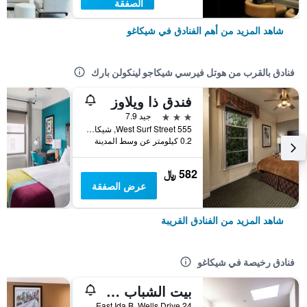
الصفقة
شاهد المزيد من أهم الفنادق في شيكاغو
فنادق بالقرب من هوتل فيرسي شيكاجو لينكولن بارك
فندق ذا ويلاوز
3 نجوم
جيد 7.9
555 West Surf Street, شيكاغو, IL, الولايات المتحدة الأميريكية
0.2 كيلومتر عن وسط المدينة
582 ﷼
عرض الصفقة
شاهد المزيد من الفنادق القريبة
فنادق رخيصة في شيكاغو
بيت الشباب HI Chicago
24 East Ida B. Wells Drive, شيكاغو, IL, الولايات المتحدة الأميريكية