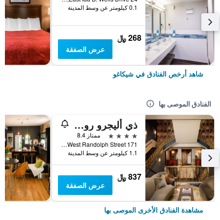
0.1 كيلومتر عن وسط المدينة
268 ﷼
عرض الصفقة
شاهد أرخص الفنادق في شيكاغو
الفنادق الموصى بها
ذي أليجرو رويال سونيستا هوتل شيكاجو لوب
4 نجوم
ممتاز 8.4
171 West Randolph Street, شيكاغو, IL, الولايات المتحدة الأميريكية
1.1 كيلومتر عن وسط المدينة
837 ﷼
عرض الصفقة
مشاهدة الفنادق الأخرى الموصى بها