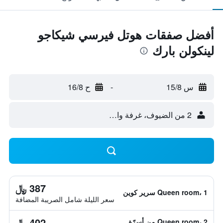
أفضل صفقات هوتل فيرسي شيكاجو
لينكولن بارك
س 15/8
-
ح 16/8
2 من الضيوف، غرفة واحدة
387 ﷼
Queen room، 1 سرير كوين
سعر الليلة شامل الصريبة المضافة
402 ﷼
Queen room، 2 من أسرّة