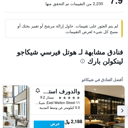
7.9
2,230 من التقييمات تم التحقق منها
لم يتم العثور على تقييمات. حاول إزالة مرشح أو تغيير بحثك أو
مسح كل شيء لعرض التقييمات.
فنادق مشابهة لـ هوتل فيرسي شيكاجو
لينكولن بارك
أفضل الفنادق في شيكاغو
والدورف استوريا شيكاغو
5 نجوم
ممتاز 9.2
11 East Walton Street, شيكاغو, IL, الولايات المتحدة الأميريكية
0.0 كيلومتر عن وسط المدينة
2,188 ﷼
عرض