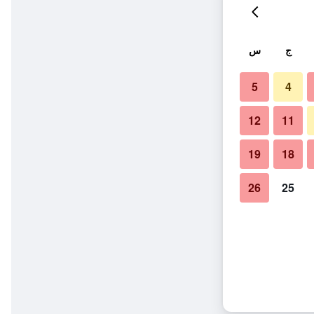
ج
س
5
4
12
11
19
18
26
25