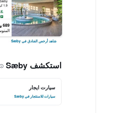
1.9 كيلومتر عن وسط المدينة
689 ﷼
المتوس
شاهد أرخص الفنادق في Sæby
استكشف Sæby
سيارت ايجار
سيارات للاستئجار في Sæby