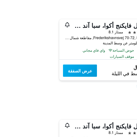
هوتل فايكنج أكوا، سبا آند ويلنيس
ممتاز 8.1
Frederikshavnsvej 70-72, Sæby, مقاطعة شمال غوتلاند, الدانمارك
حوض السباحة
واي فاي مجاني
موقف السيارات
عرض الصفقة
ط في الليلة
هوتل فايكنج أكوا، سبا آند ويلنيس
ممتاز 8.1