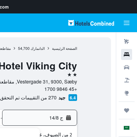
.com
رحلات طيران
الصفحة الرئيسية
الدانمارك
54,700
مقاطعة 
فنادق
Hotel Viking City
سيارات
2 نجمتين
حزم العروض
Vestergade 31, 9300, Sæby, مقاطعة شمال غوتلاند, الدانمارك
+45 9846 1700
استكشاف
جيد
270 من التقييمات تم التحقق منها
6.4
رحلات
ج 14/8
-
العَرَبِيَّة
2 من الضيوف، غرفة واحدة