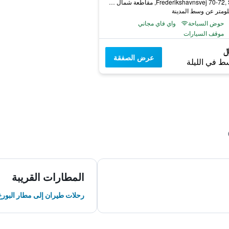
Frederikshavnsvej 70-72, Sæby, مقاطعة شمال غوتلاند, الدانمارك
حوض السباحة
واي فاي مجاني
موقف السيارات
عرض الصفقة
ط في الليلة
المطارات القريبة
رحلات طيران إلى مطار البور