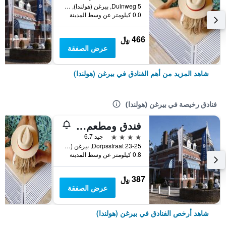
Duinweg 5, بيرغن (هولندا), مقاطعة شمال هولندا, هولندا
0.0 كيلومتر عن وسط المدينة
466 ﷼
عرض الصفقة
شاهد المزيد من أهم الفنادق في بيرغن (هولندا)
فنادق رخيصة في بيرغن (هولندا)
فندق ومطعم فليتشر ماريكه
4 نجوم
جيد 6.7
Dorpsstraat 23-25, بيرغن (هولندا), مقاطعة شمال هولندا, هولندا
0.8 كيلومتر عن وسط المدينة
387 ﷼
عرض الصفقة
شاهد أرخص الفنادق في بيرغن (هولندا)