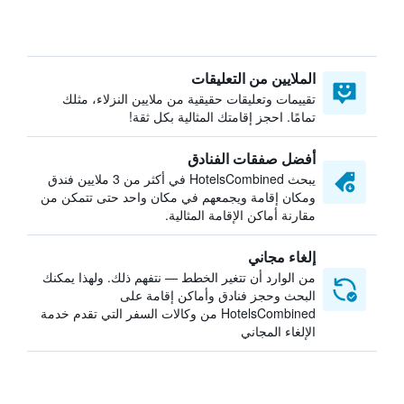
الملايين من التعليقات
تقييمات وتعليقات حقيقية من ملايين النزلاء، مثلك
تمامًا. احجز إقامتك المثالية بكل ثقة!
أفضل صفقات الفنادق
يبحث HotelsCombined في أكثر من 3 ملايين فندق
ومكان إقامة ويجمعهم في مكان واحد حتى تتمكن من
مقارنة أماكن الإقامة المثالية.
إلغاء مجاني
من الوارد أن تتغير الخطط — نتفهم ذلك. ولهذا يمكنك
البحث وحجز فنادق وأماكن إقامة على
HotelsCombined من وكالات السفر التي تقدم خدمة
الإلغاء المجاني