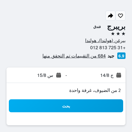
بريبرج
فندق
3 نجوم
بيرغن (هولندا)، هولندا
+31 725 813 012
جيد
684 من التقييمات تم التحقق منها
6.9
ج 14/8
-
س 15/8
2 من الضيوف، غرفة واحدة
بحث