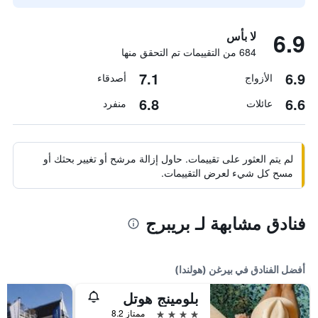
6.9
لا بأس
684 من التقييمات تم التحقق منها
7.1
6.9
الأزواج
أصدقاء
6.8
6.6
عائلات
منفرد
لم يتم العثور على تقييمات. حاول إزالة مرشح أو تغيير بحثك أو
مسح كل شيء لعرض التقييمات.
فنادق مشابهة لـ بريبرج
أفضل الفنادق في بيرغن (هولندا)
بلومينج هوتل
4 نجوم
ممتاز 8.2