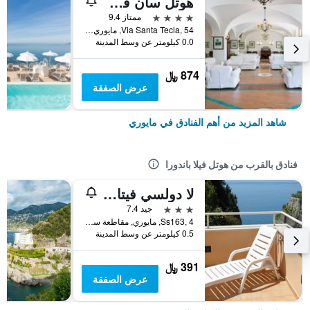
هوتل سان فرانسيسكو
4 نجوم
ممتاز 9.4
Via Santa Tecla, 54, مايوري, مقاطعة ساليرنو, إيطاليا
0.0 كيلومتر عن وسط المدينة
874 ﷼
عرض الصفقة
شاهد المزيد من أهم الفنادق في مايوري
فنادق بالقرب من هوتل فيلا باندورا
لا دولسي فيتا ريزيدنس
3 نجوم
جيد 7.4
Ss163, 4, مايوري, مقاطعة ساليرنو, إيطاليا
0.5 كيلومتر عن وسط المدينة
391 ﷼
عرض الصفقة