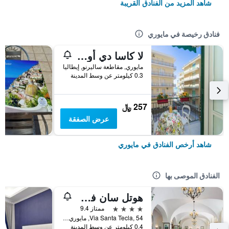
شاهد المزيد من الفنادق القريبة
فنادق رخيصة في مايوري
لا كاسا دي أورورا
مايوري, مقاطعة ساليرنو, إيطاليا
0.3 كيلومتر عن وسط المدينة
257 ﷼
عرض الصفقة
شاهد أرخص الفنادق في مايوري
الفنادق الموصى بها
هوتل سان فرانسيسكو
4 نجوم
ممتاز 9.4
Via Santa Tecla, 54, مايوري, مقاطعة ساليرنو, إيطاليا
0.4 كيلومتر عن وسط المدينة