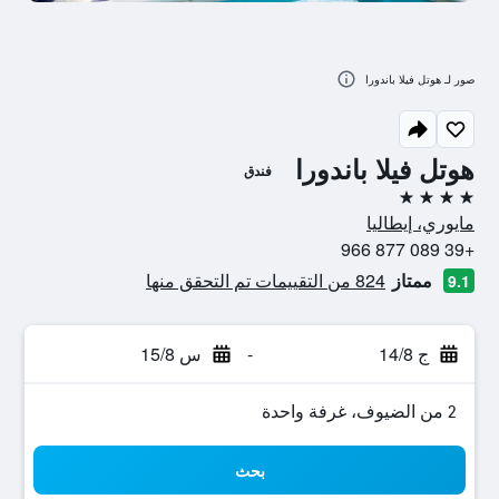
صور لـ هوتل فيلا باندورا
هوتل فيلا باندورا
فندق
4 نجوم
مايوري، إيطاليا
+39 089 877 966
ممتاز
824 من التقييمات تم التحقق منها
9.1
ج 14/8
-
س 15/8
2 من الضيوف، غرفة واحدة
بحث