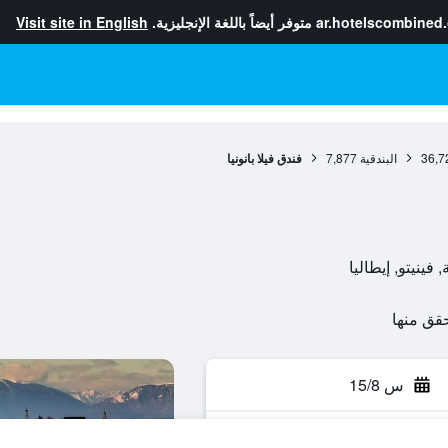
ar.hotelscombined
متوفر أيضاً باللغة الإنجليزية.
Visit site in English
36,7
البندقية
7,877
فندق فيلا بانونيا
س 15/8