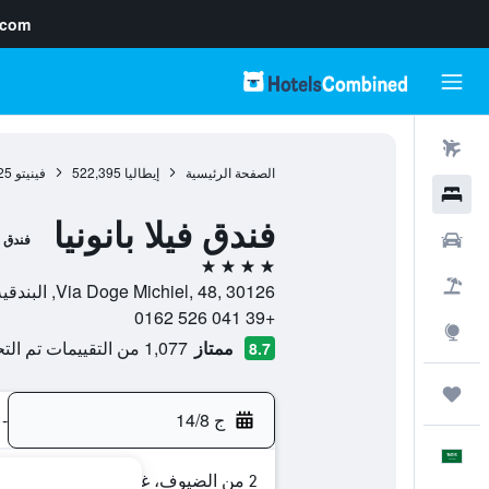
.com
رحلات طيران
الصفحة الرئيسية
إيطاليا
522,395
فينيتو
25
فنادق
فندق فيلا بانونيا
سيارات
فندق
4 نجوم
حزم العروض
Via Doge Michiel, 48, 30126, البندقية, فينيتو, إيطاليا
+39 041 526 0162
استكشاف
ممتاز
1,077 من التقييمات تم التحقق منها
8.7
رحلات
ج 14/8
-
العَرَبِيَّة
2 من الضيوف، غرفة واحدة