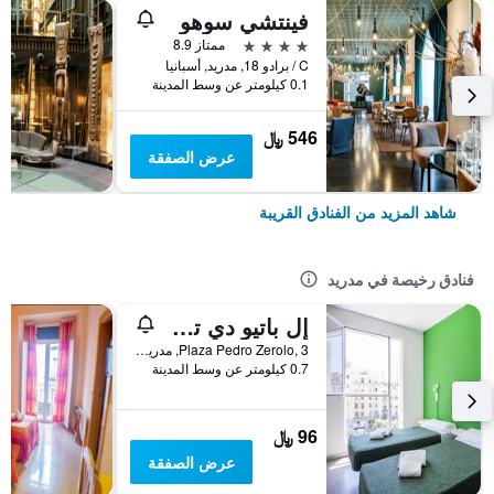
فينتشي سوهو
4 نجوم
ممتاز 8.9
C / برادو 18, مدريد, أسبانيا
0.1 كيلومتر عن وسط المدينة
546 ﷼
عرض الصفقة
شاهد المزيد من الفنادق القريبة
فنادق رخيصة في مدريد
إل باتيو دي تشويكا - هوستل
Plaza Pedro Zerolo, 3, مدريد, أسبانيا
0.7 كيلومتر عن وسط المدينة
96 ﷼
عرض الصفقة