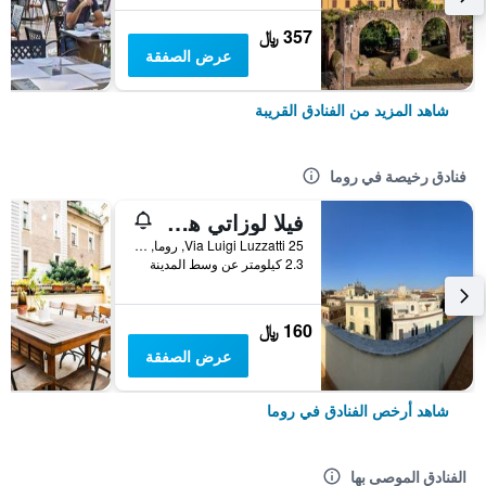
357 ﷼
عرض الصفقة
شاهد المزيد من الفنادق القريبة
فنادق رخيصة في روما
فيلا لوزاتي هوستل
25 Via Luigi Luzzatti, روما, إيطاليا
2.3 كيلومتر عن وسط المدينة
160 ﷼
عرض الصفقة
شاهد أرخص الفنادق في روما
الفنادق الموصى بها