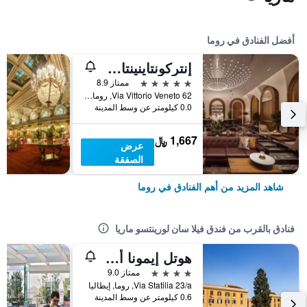
أفضل الفنادق في روما
إنتركونتاينينتال روم أمباسشياتوري بالاس باي آيتش جي
5 نجوم
ممتاز 8.9
Via Vittorio Veneto 62, روما, إيطاليا
0.0 كيلومتر عن وسط المدينة
1,667 ﷼
عرض
الصفقة
شاهد المزيد من أهم الفنادق في روما
فنادق بالقرب من فندق فيلا سان لورينتسو ماريا
هوتل إيمونا أكواإيداكتس
4 نجوم
ممتاز 9.0
Via Statilia 23/a, روما, إيطاليا
0.6 كيلومتر عن وسط المدينة