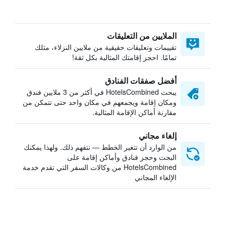
الملايين من التعليقات
تقييمات وتعليقات حقيقية من ملايين النزلاء، مثلك
تمامًا. احجز إقامتك المثالية بكل ثقة!
أفضل صفقات الفنادق
يبحث HotelsCombined في أكثر من 3 ملايين فندق
ومكان إقامة ويجمعهم في مكان واحد حتى تتمكن من
مقارنة أماكن الإقامة المثالية.
إلغاء مجاني
من الوارد أن تتغير الخطط — نتفهم ذلك. ولهذا يمكنك
البحث وحجز فنادق وأماكن إقامة على
HotelsCombined من وكالات السفر التي تقدم خدمة
الإلغاء المجاني