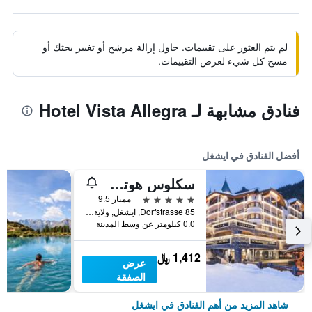
لم يتم العثور على تقييمات. حاول إزالة مرشح أو تغيير بحثك أو
مسح كل شيء لعرض التقييمات.
فنادق مشابهة لـ Hotel Vista Allegra
أفضل الفنادق في ايشغل
سكلوس هوتل إستشجل
5 نجوم
ممتاز 9.5
Dorfstrasse 85, ايشغل, ولاية تيرول, النمسا
0.0 كيلومتر عن وسط المدينة
1,412 ﷼
عرض
الصفقة
شاهد المزيد من أهم الفنادق في ايشغل