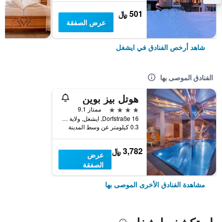
501 ﷼
عرض الصفقة
شاهد أرخص الفنادق في ايشغل
الفنادق الموصى بها
هوتل بيز بوين
4 نجوم
ممتاز 9.1
Dorfstraße 16, ايشغل, ولاية تيرول, النمسا
0.3 كيلومتر عن وسط المدينة
3,782 ﷼
عرض
الصفقة
مشاهدة الفنادق الأخرى الموصى بها