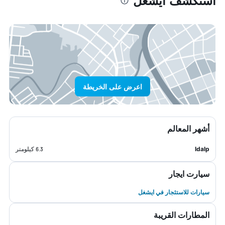
استكشف ايشغل
اعرض على الخريطة
أشهر المعالم
Idalp
6.3 كيلومتر
سيارت ايجار
سيارات للاستئجار في ايشغل
المطارات القريبة