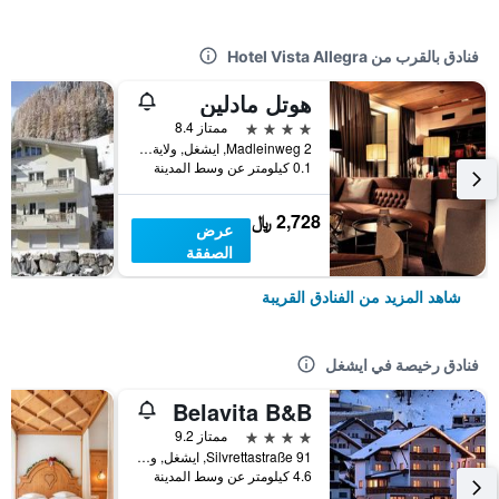
فنادق بالقرب من Hotel Vista Allegra
هوتل مادلين
4 نجوم
ممتاز 8.4
Madleinweg 2, ايشغل, ولاية تيرول, النمسا
0.1 كيلومتر عن وسط المدينة
2,728 ﷼
عرض
الصفقة
شاهد المزيد من الفنادق القريبة
فنادق رخيصة في ايشغل
Belavita B&B
4 نجوم
ممتاز 9.2
Silvrettastraße 91, ايشغل, ولاية تيرول, النمسا
4.6 كيلومتر عن وسط المدينة