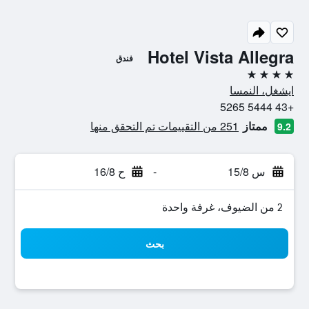
Hotel Vista Allegra
فندق
4 نجوم
ايشغل، النمسا
+43 5444 5265
ممتاز
251 من التقييمات تم التحقق منها
9.2
س 15/8
-
ح 16/8
2 من الضيوف، غرفة واحدة
بحث