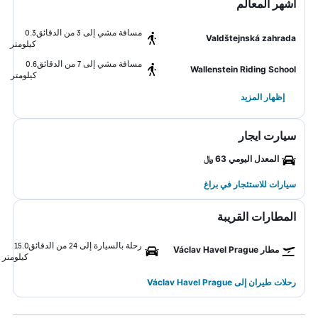
أشهر المعالم
مسافة مشي إلى 3 من الدقائق
0.3
Valdštejnská zahrada
كيلومتر
مسافة مشي إلى 7 من الدقائق
0.6
Wallenstein Riding School
كيلومتر
إظهار المزيد
سيارت ايجار
المعدل اليومي 63 ﷼
سيارات للاستئجار في براغ
المطارات القريبة
رحلة بالسيارة إلى 24 من الدقائق
15.0
مطار Václav Havel Prague
كيلومتر
رحلات طيران إلى Václav Havel Prague