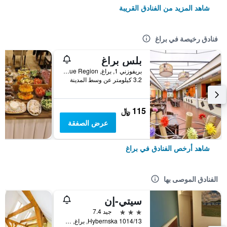
شاهد المزيد من الفنادق القريبة
فنادق رخيصة في براغ
بلس براغ
بريفوزني 1, براغ, Prague Region, جمهورية التشيك
3.2 كيلومتر عن وسط المدينة
115 ﷼
عرض الصفقة
شاهد أرخص الفنادق في براغ
الفنادق الموصى بها
سيتي-إن
3 نجوم
جيد 7.4
Hybernska 1014/13, براغ, Prague Region, جمهورية التشيك