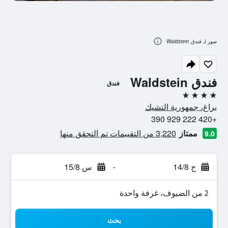
صور لـ فندق Waldstein
فندق Waldstein
فندق
4 نجوم
براغ، جمهورية التشيك
+420 222 929 390
ممتاز
3,220 من التقييمات تم التحقق منها
9.0
ج 14/8
-
س 15/8
2 من الضيوف، غرفة واحدة
بحث