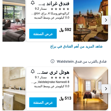
فندق غراند بوهيميا
5 نجوم
ممتاز 9.2
كرالودفوروسكا 4, براغ, Prague Region, جمهورية التشيك
0.0 كيلومتر عن وسط المدينة
592 ﷼
عرض الصفقة
شاهد المزيد من أهم الفنادق في براغ
فنادق بالقرب من فندق Waldstein
هوتل ثري ستوركس
5 نجوم
ممتاز 9.1
Valdstejnske Namesti 8, براغ, Prague Region, جمهورية التشيك
0.0 كيلومتر عن وسط المدينة
513 ﷼
عرض الصفقة