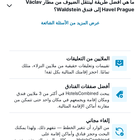
ما هي أفضل طريقة لينتقل الضيوف من مطار Václav
Havel Prague إلى فندق Waldstein؟
عرض المزيد من الأسئلة الشائعة
الملايين من التعليقات
تقييمات وتعليقات حقيقية من ملايين النزلاء، مثلك
تمامًا. احجز إقامتك المثالية بكل ثقة!
أفضل صفقات الفنادق
يبحث HotelsCombined في أكثر من 3 ملايين فندق
ومكان إقامة ويجمعهم في مكان واحد حتى تتمكن من
مقارنة أماكن الإقامة المثالية.
إلغاء مجاني
من الوارد أن تتغير الخطط — نتفهم ذلك. ولهذا يمكنك
البحث وحجز فنادق وأماكن إقامة على
HotelsCombined من وكالات السفر التي تقدم خدمة