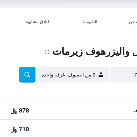
 عن
التقييمات
فنادق مشابهة
 واليزرهوف زيرمات
2 من الضيوف، غرفة واحدة
878 ﷼
710 ﷼