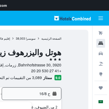
.com
رحلات طيران
الصفحة الرئيسية
سويسرا
38,003
إقليم فال
فنادق
هوتل واليزرهوف زي
سيارات
3 نجوم
حزم العروض
Bahnhofstrasse 30, 3920, زرمات, إقليم فاليه, سويسرا
+41 27 530 20 20
استكشاف
ممتاز
3,089 من التقييمات تم التحقق منها
9.0
رحلات
ح 16/8
-
العَرَبِيَّة
2 من الضيوف، غرفة واحدة