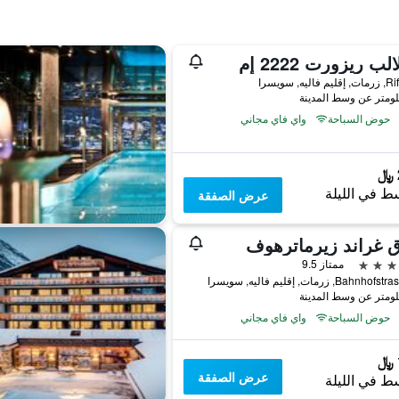
لب ريزورت 2222 إم
اليه, سويسرا
حوض السباحة
واي فاي مجاني
ط في الليلة
عرض الصفقة
 غراند زيرماترهوف
ممتاز 9.5
Bah, زرمات, إقليم فاليه, سويسرا
حوض السباحة
واي فاي مجاني
عرض الصفقة
ط في الليلة