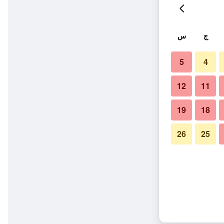
ج
س
5
4
12
11
19
18
26
25