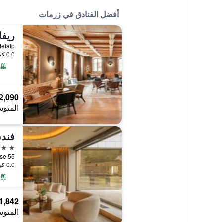
أفضل الفنادق في زرمات
ريفلا
Riffelalp, زرمات, إقليم ف
0.0 كيلومتر عن وسط المدينة
2,090 ﷼
المتوس
فندق
5 نجوم
nhofstrasse 55
0.0 كيلومتر عن وسط المدينة
1,842 ﷼
المتوس