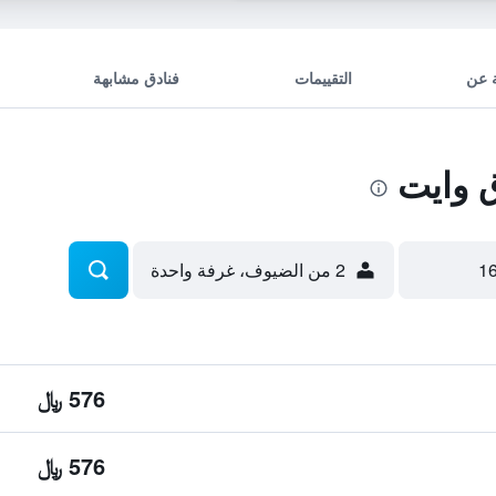
 عن
التقييمات
فنادق مشابهة
 وايت
2 من الضيوف، غرفة واحدة
576 ﷼
576 ﷼