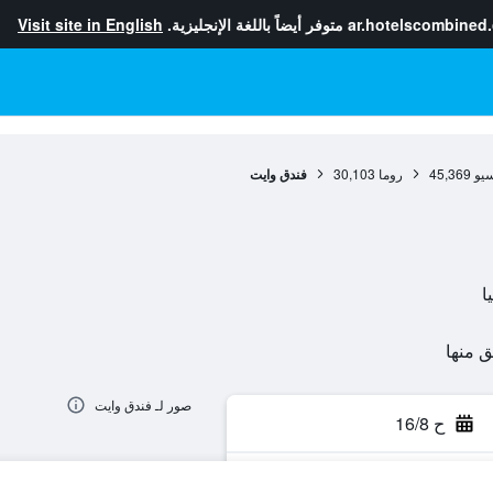
ar.hotelscombined
متوفر أيضاً باللغة الإنجليزية.
Visit site in English
سيو
45,369
روما
30,103
فندق وايت
صور لـ فندق وايت
ح 16/8