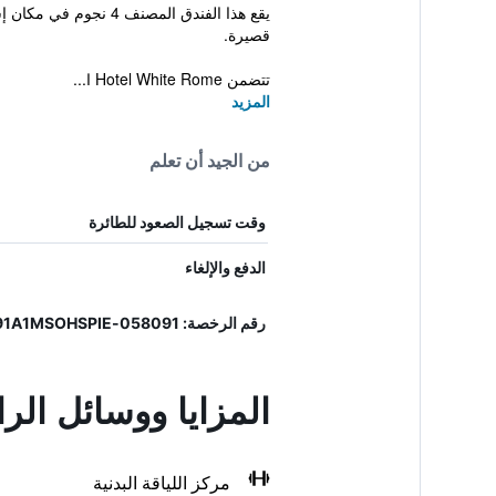
يقع هذا الفندق المص
قصيرة.
تتضمن Hotel White Rome ا...
المزيد
من الجيد أن تعلم
وقت تسجيل الصعود للطائرة
الدفع والإلغاء
رقم الرخصة: 058091-ALB-00907, IT058091A1MSOHSPIE
المزايا ووسائل الر
مركز اللياقة البدنية