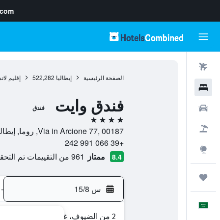
.com
رحلات طيران
الصفحة الرئيسية
إيطاليا
522,282
إقليم لات
فنادق
فندق وايت
سيارات
فندق
4 نجوم
حزم العروض
Via in Arcione 77, 00187, روما, إيطاليا
+39 066 991 242
استكشاف
ممتاز
961 من التقييمات تم التحقق منها
8.4
رحلات
س 15/8
-
العَرَبِيَّة
2 من الضيوف، غرفة واحدة