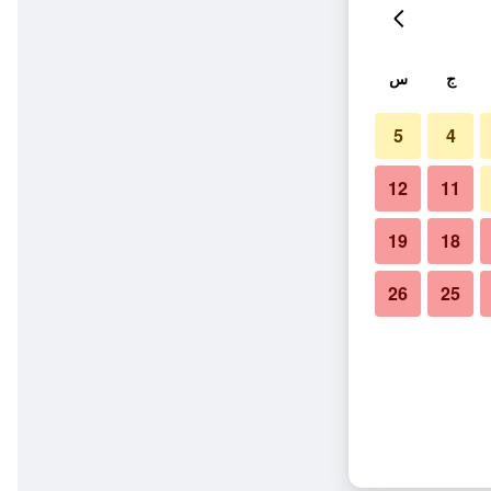
ج
س
5
4
12
11
19
18
26
25