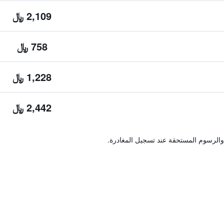
2,109 ﷼
758 ﷼
1,228 ﷼
2,442 ﷼
والرسوم المستحقة عند تسجيل المغادرة.