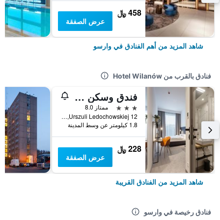
458 ﷼
عرض الصفقة
شاهد المزيد من أهم الفنادق في وارسو
فنادق بالقرب من Hotel Wilanów
فندق وسكن بلاتينيوم فيلانوف
3 نجوم
ممتاز 8.0
Urszuli Ledochowskiej 12, وارسو, محافظة مازوفيا, بولندا
1.8 كيلومتر عن وسط المدينة
228 ﷼
عرض الصفقة
شاهد المزيد من الفنادق القريبة
فنادق رخيصة في وارسو