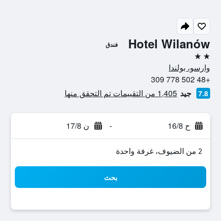
Hotel Wilanów
فندق
2 نجمتين
وارسو، بولندا
+48 502 778 309
جيد
1,405 من التقييمات تم التحقق منها
7.8
ح 16/8
-
ن 17/8
2 من الضيوف، غرفة واحدة
بحث