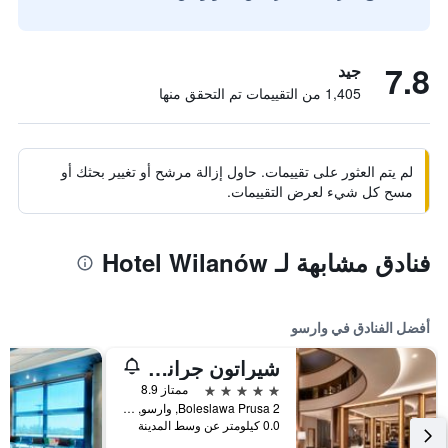
7.8
جيد
1,405 من التقييمات تم التحقق منها
لم يتم العثور على تقييمات. حاول إزالة مرشح أو تغيير بحثك أو
مسح كل شيء لعرض التقييمات.
فنادق مشابهة لـ Hotel Wilanów
أفضل الفنادق في وارسو
شيراتون جراند وارساو
5 نجوم
ممتاز 8.9
Boleslawa Prusa 2, وارسو, محافظة مازوفيا, بولندا
0.0 كيلومتر عن وسط المدينة