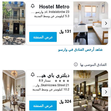
Hostel Metro
ul. Instalatorów 23, وارسو, محافظة مازوفيا, بولندا
5.3 كيلومتر عن وسط المدينة
131 ﷼
عرض الصفقة
شاهد أرخص الفنادق في وارسو
الفنادق الموصى بها
دبلتري باي هيلتون هوتل آند كونفرانس سنتر وارسو
4 نجوم
ممتاز 8.9
Skalnicowa Street 21, وارسو, محافظة مازوفيا, بولندا
10.2 كيلومتر عن وسط المدينة
324 ﷼
عرض الصفقة