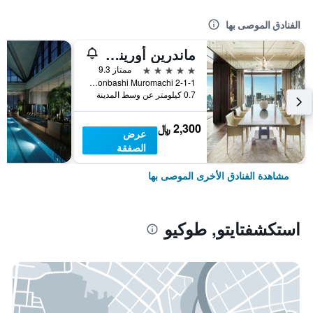
الفنادق الموصى بها
ماندرين أورينتال، طوكيو
5 نجوم
ممتاز 9.3
2-1-1 Nihonbashi Muromachi, طوكيو, اليابان
0.7 كيلومتر عن وسط المدينة
2,300 ﷼
عرض
الصفقة
مشاهدة الفنادق الأخرى الموصى بها
استكشفتايتو, طوكيو