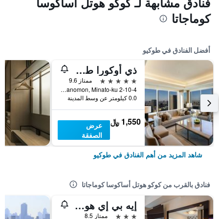
فنادق مشابهة لـ كوكو هوتل أساكوسا
كوماجاتا
أفضل الفنادق في طوكيو
ذي أوكورا طوكيو
5 نجوم
ممتاز 9.6
2-10-4 Toranomon, Minato-ku, طوكيو, اليابان
0.0 كيلومتر عن وسط المدينة
1,550 ﷼
عرض
الصفقة
شاهد المزيد من أهم الفنادق في طوكيو
فنادق بالقرب من كوكو هوتل أساكوسا كوماجاتا
إيه بي إي هوتل أساكوسا إكيماي
3 نجوم
ممتاز 8.5