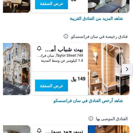
عرض الصفقة
شاهد المزيد من الفنادق القريبة
فنادق رخيصة في سان فرانسسكو
بيت شباب أمستردام
749 Taylor Street, سان فرانسسكو, CA, الولايات المتحدة الأميريكية
1.4 كيلومتر عن وسط المدينة
149 ﷼
عرض الصفقة
شاهد أرخص الفنادق في سان فرانسسكو
الفنادق الموصى بها
نيبورجود سوتر مانشن