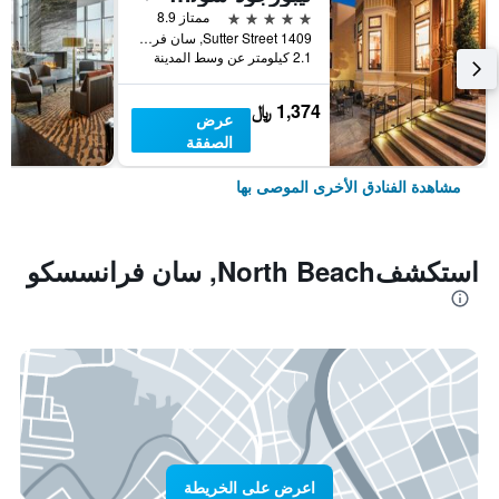
5 نجوم
ممتاز 8.9
1409 Sutter Street, سان فرانسسكو, CA, الولايات المتحدة الأميريكية
2.1 كيلومتر عن وسط المدينة
1,374 ﷼
عرض
الصفقة
مشاهدة الفنادق الأخرى الموصى بها
استكشفNorth Beach, سان فرانسسكو
اعرض على الخريطة