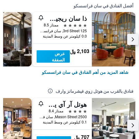
أفضل الفنادق في سان فرانسسكو
ذا سان ريجيس سان فرانسيسكو
5 نجوم
ممتاز 8.5
125 3rd Street, سان فرانسسكو, CA, الولايات المتحدة الأميريكية
0.0 كيلومتر عن وسط المدينة
2,103 ﷼
عرض
الصفقة
شاهد المزيد من أهم الفنادق في سان فرانسسكو
فنادق بالقرب من هوتل زوي فيشرمانز وارف
هوتل آر آي يو بلازا فيشرمانز وارف
4 نجوم
ممتاز 8.4
2500 Mason Street, سان فرانسسكو, CA, الولايات المتحدة الأميريكية
0.1 كيلومتر عن وسط المدينة
707 ﷼