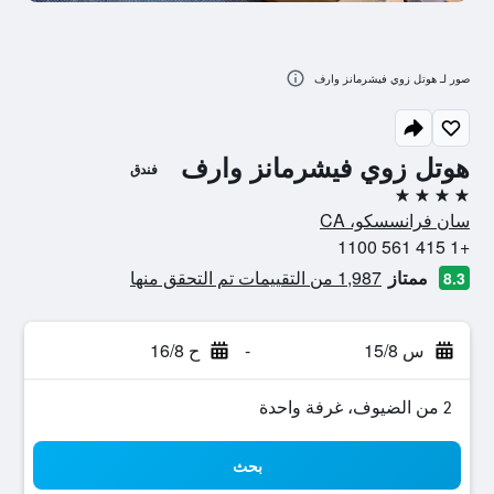
صور لـ هوتل زوي فيشرمانز وارف
هوتل زوي فيشرمانز وارف
فندق
4 نجوم
سان فرانسسكو، CA
+1 415 561 1100
ممتاز
1,987 من التقييمات تم التحقق منها
8.3
س 15/8
-
ح 16/8
2 من الضيوف، غرفة واحدة
بحث