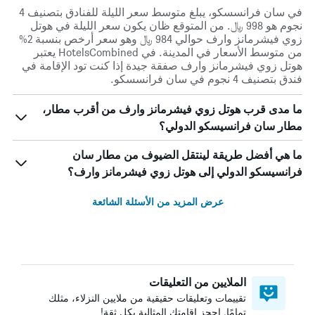
في سان فرانسسكو، يبلغ متوسط ​​سعر الليلة للفنادق بتصنيف 4
نجوم هو 998 ﷼. من المتوقع ظان يكون سعر الليلة في هوتل
زوي فيشرمانز وارف حوالي 984 ﷼ وهو سعر أرخص بنسبة 2%
من متوسط الأسعار في المدينة. في HotelsCombined يعتبر
هوتل زوي فيشرمانز وارف صفقة جيدة إذا كنت تود الإقامة في
فندق بتصنيف 4 نجوم في سان فرانسسكو.
ما مدى قرب هوتل زوي فيشرمانز وارف من أقرب مطار،
مطار سان فرانسيسكو الدولي؟
ما هي أفضل طريقة لينتقل الضيوف من مطار سان
فرانسيسكو الدولي إلى هوتل زوي فيشرمانز وارف؟
عرض المزيد من الأسئلة الشائعة
الملايين من التعليقات
تقييمات وتعليقات حقيقية من ملايين النزلاء، مثلك
تمامًا. احجز إقامتك المثالية بكل ثقة!