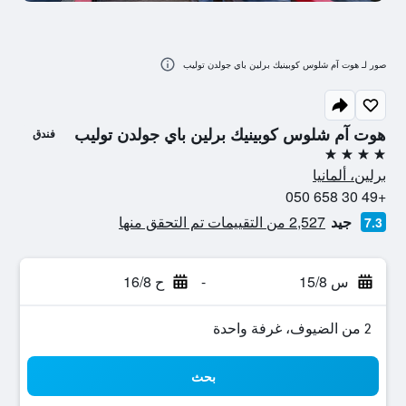
صور لـ هوت آم شلوس كوبينيك برلين باي جولدن توليب
هوت آم شلوس كوبينيك برلين باي جولدن توليب
فندق
4 نجوم
برلين، ألمانيا
+49 30 658 050
جيد
2,527 من التقييمات تم التحقق منها
7.3
س 15/8
-
ح 16/8
2 من الضيوف، غرفة واحدة
بحث