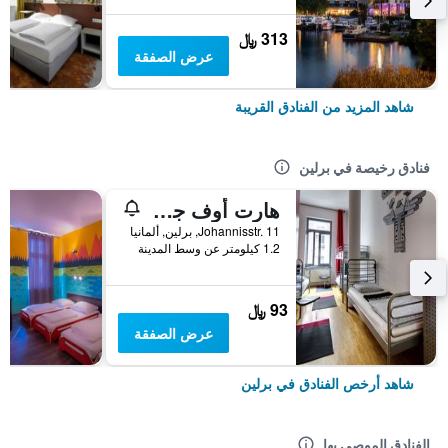
313 ﷼
عرض الصفقة
شاهد المزيد من الفنادق القريبة
فنادق رخيصة في برلين
هارت أوف جولد هوستل برلين
Johannisstr. 11, برلين, ألمانيا
1.2 كيلومتر عن وسط المدينة
93 ﷼
عرض الصفقة
شاهد أرخص الفنادق في برلين
الفنادق الموصى بها