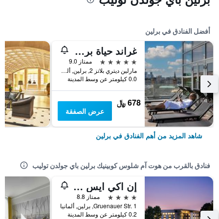
أفضل الفنادق في برلين
غراند حياة برلين
5 نجوم
ممتاز 9.0
مارلين ديتري بلاتز 2, برلين, ألمانيا
0.0 كيلومتر عن وسط المدينة
678 ﷼
عرض الصفقة
شاهد المزيد من أهم الفنادق في برلين
فنادق بالقرب من هوت آم شلوس كوبينيك برلين باي جولدن توليب
إن اكي ايس هوتل برلين كوبينيك باي ليوناردو هوتلز
4 نجوم
ممتاز 8.8
Gruenauer Str. 1, برلين, ألمانيا
0.2 كيلومتر عن وسط المدينة