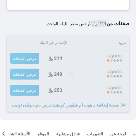
صفقات من
214 ﷼
/
أرخص سعر الليلة الواحدة
مزود
الإجمالي في الليلة
214 ﷼
عرض الصفقة
249 ﷼
عرض الصفقة
253 ﷼
عرض الصفقة
34 صفقة إضافية لـ هوت آم شلوس كوبينيك برلين باي جولدن توليب
لمحة عن
التقييمات
فنادق مشابهة
الموقع
الأسئلة الشائعة