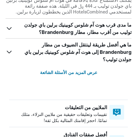
يمكنك الاستمتاع عادة بالاقامة في هوت آم شلوس كوبينيك برلين
باي جولدن توليب بـ 444 ﷼ في الليلة. هذه صفقة رائعة
لمستخدمي HotelsCombined الذين يخططون لزيارة برلين.
ما مدى قرب هوت آم شلوس كوبينيك برلين باي جولدن
توليب من أقرب مطار، مطار Brandenburg؟
ما هي أفضل طريقة لينتقل الضيوف من مطار
Brandenburg إلى هوت آم شلوس كوبينيك برلين باي
جولدن توليب؟
عرض المزيد من الأسئلة الشائعة
الملايين من التعليقات
تقييمات وتعليقات حقيقية من ملايين النزلاء، مثلك
تمامًا. احجز إقامتك المثالية بكل ثقة!
أفضل صفقات الفنادق