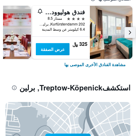
فندق هوليوود ميديا أم كورفورستيندام
4 نجوم
ممتاز 8.5
Kurfürstendamm 202, برلين, ألمانيا
6.4 كيلومتر عن وسط المدينة
325 ﷼
عرض الصفقة
مشاهدة الفنادق الأخرى الموصى بها
استكشفTreptow-Köpenick, برلين